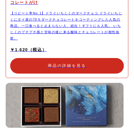
コレートがけ
【リピート率No.1】ドライいちじくのダークチョコ ドライいちじ
くにタイ産の70％ダークチョコレートをコーティングした人気の
商品、一口食べると止まらない人、続出！ギフトにも人気。 いち
じくのプチプチ感と甘味の後に来る酸味とチョコレートが相性抜
群。
￥1,620（税込）
商品の詳細を見る