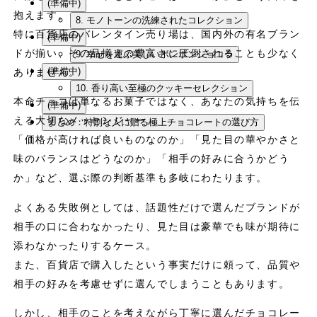
(準備中)
抱えます。
8. モノトーンの洗練されたコレクション
特に百貨店のバレンタイン売り場は、国内外の有名ブラン
(準備中)
ドが揃い、その品揃えの豊富さに圧倒されることも少なく
9. 幸せを運ぶ美しいボンボンショコラ
(準備中)
ありません。
10. 香り高い至極のクッキーセレクション
本命チョコは単なるお菓子ではなく、あなたの気持ちを伝
(準備中)
える大切なメッセンジャー。
まとめ：特別な人に贈る極上チョコレートの選び方
「価格が高ければ良いものなのか」「見た目の華やかさと
味のバランスはどうなのか」「相手の好みに合うかどう
か」など、選ぶ際の判断基準も多岐にわたります。
よくある失敗例としては、話題性だけで選んだブランドが
相手の口に合わなかったり、見た目は豪華でも味が期待に
添わなかったりするケース。
また、百貨店で購入したという事実だけに頼って、品質や
相手の好みを考慮せずに選んでしまうこともあります。
しかし、相手のことを考えながら丁寧に選んだチョコレー