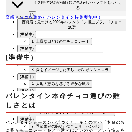
3. 相手の好みや価値観に合わせたセレクトを心がけ
る
(準備中)
高級チョコを集めたバレンタイン特集実施中！
百貨店で見つける2026年バレンタイン極上ブランドチョコ
10選
(準備中)
1. 上質な口どけの生チョコレート
(準備中)
2. 大人の味わいのフルーツチョコレート
(準備中)
(準備中)
3. 愛をイメージした美しいボンボンショコラ
(準備中)
4. 大地の恵みを感じる豊かな風味
(準備中)
バレンタイン本命チョコ選びの難
5. フランスの老舗が贈る優美なマカロンギフト
しさとは
(準備中)
6. エレガントなラング・ド・シャのハーモニー
(準備中)
バレンタインシーズンが近づくと、多くの方が「本命の彼
7. 季節限定の艶やかなチェリーボンボン
に贈るチョコレートをどう選べばいいのか」という悩みを