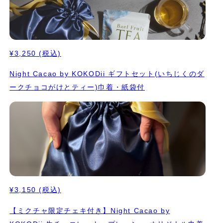
¥3,250
(税込)
Night Cacao by KOKODii ギフトセット(いちじくのダ
ークチョコがけとティー)巾着・紙袋付
¥3,150
(税込)
【ミクチャ限定チェキ付き】Night Cacao by