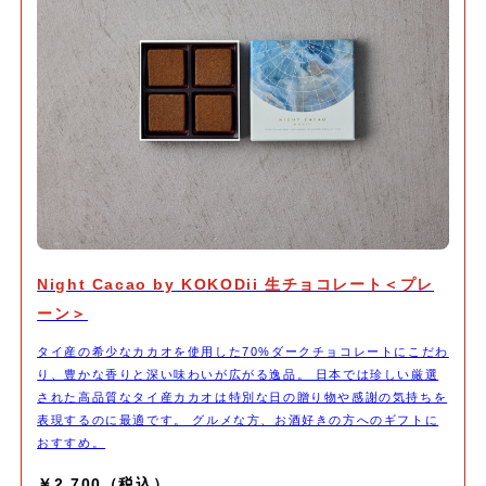
Night Cacao by KOKODii 生チョコレート＜プレ
ーン＞
タイ産の希少なカカオを使用した70%ダークチョコレートにこだわ
り、豊かな香りと深い味わいが広がる逸品。 日本では珍しい厳選
された高品質なタイ産カカオは特別な日の贈り物や感謝の気持ちを
表現するのに最適です。 グルメな方、お酒好きの方へのギフトに
おすすめ。
￥2,700（税込）