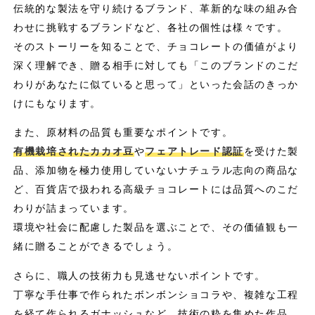
伝統的な製法を守り続けるブランド、革新的な味の組み合
わせに挑戦するブランドなど、各社の個性は様々です。
そのストーリーを知ることで、チョコレートの価値がより
深く理解でき、贈る相手に対しても「このブランドのこだ
わりがあなたに似ていると思って」といった会話のきっか
けにもなります。
また、原材料の品質も重要なポイントです。
有機栽培されたカカオ豆
や
フェアトレード認証
を受けた製
品、添加物を極力使用していないナチュラル志向の商品な
ど、百貨店で扱われる高級チョコレートには品質へのこだ
わりが詰まっています。
環境や社会に配慮した製品を選ぶことで、その価値観も一
緒に贈ることができるでしょう。
さらに、職人の技術力も見逃せないポイントです。
丁寧な手仕事で作られたボンボンショコラや、複雑な工程
を経て作られるガナッシュなど、技術の粋を集めた作品