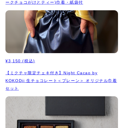
ークチョコがけとティー)巾着・紙袋付
¥3,150
(税込)
【ミクチャ限定チェキ付き】Night Cacao by
KOKODii 生チョコレート＜プレーン＞ オリジナル巾着
セット