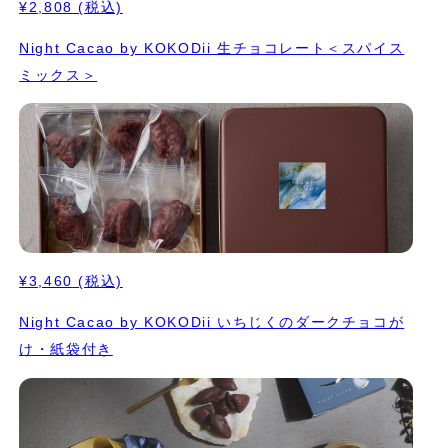
¥2,808
(税込)
Night Cacao by KOKODii 生チョコレート＜スパイス
ミックス＞
¥3,460
(税込)
Night Cacao by KOKODii いちじくのダークチョコが
け・紙袋付き