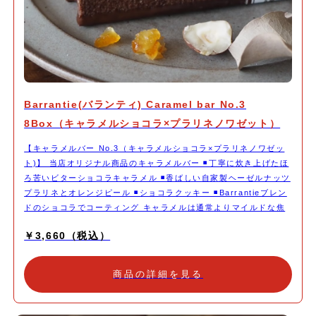
Barrantie(バランティ) Caramel bar No.3
8Box（キャラメルショコラ×プラリネノワゼット）
【キャラメルバー No.3（キャラメルショコラ×プラリネノワゼッ
ト)】 当店オリジナル商品のキャラメルバー ◾️丁寧に炊き上げたほ
ろ苦いビターショコラキャラメル ◾️香ばしい自家製ヘーゼルナッツ
プラリネとオレンジピール ◾️ショコラクッキー ◾️Barrantieブレン
ドのショコラでコーティング キャラメルは通常よりマイルドな焦
がし具合にしフレッシュでフルーティーなハイカカオチョコレート
￥3,660（税込）
を加え深みのある味わいに。 ヘーゼルナッツのプラリネは、皮ご
とじっくりキャラメリゼしてそのままペーストにしました。ミルク
チョコレートと合わせオレンジのコンフィを加え食感アクセント
商品の詳細を見る
に。 ショコラのクッキーでカカオを力強く感じる濃厚な仕上がり
に。 Barrantieブレンドのチョコレートを半分コーティングしパリ
ッと食感をプラス。 時間とともにする変化する食感や香りの感じ