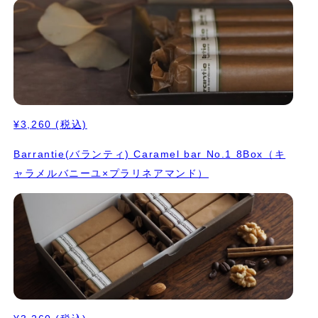
方をお愉しみください。 深煎りのコーヒーや紅茶と一緒にいただ
いたり。 ワインなどお酒を飲みながらちびちび食べていただくの
もお勧めです。 1本ずつキャラメル包みを施し帯シールを貼ってお
届けいたします。
¥3,260
(税込)
Barrantie(バランティ) Caramel bar No.1 8Box（キ
ャラメルバニーユ×プラリネアマンド）