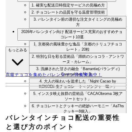
1. 確実な配送日時指定サービスの見極め方
2. チョコレートの品質を守る温度管理技術
3. バレンタイン前の適切な注文タイミングの見極め
方
2026年バレンタイン向け 配送サービス充実のおすすめチョ
コレート10選
1. 京都発の風味豊かな逸品「京都のトリュフチョコ
レート」20粒
もっとみる
2. 特別な日を彩る芸術品「蹄鉄のショコラ - アントワ
ーヌ・カレーム」
3. 洗練された甘さの融合「Barrantie(バランディ)
Caramel bar No.3」
高級チョコを集めたバレンタイン特集実施中！
4. 大人の味わいを追求した「Night Cacao by
KOKODii 生チョコレート＜ジンジャー味＞」
5. インスタ映え抜群の芸術品「CACAObroma 3枚ア
ソートセット」
6. チョコレートとクッキーの絶妙ハーモニー「AaThs
クッキー8個入」
バレンタインチョコ配送の重要性
7. フランス伝統の味を現代に「confiserie ELISE トリ
ュフチョコレート6粒入」
と選び方のポイント
8. ベルギー王室御用達の本格派「BeBeBe chocolatier