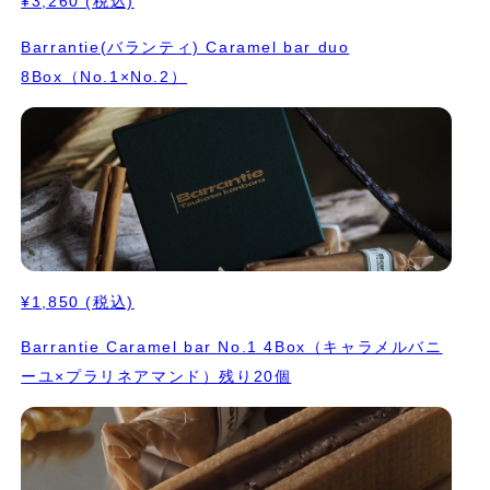
¥3,260
(税込)
Barrantie(バランティ) Caramel bar duo
8Box（No.1×No.2）
¥1,850
(税込)
Barrantie Caramel bar No.1 4Box（キャラメルバニ
ーユ×プラリネアマンド）残り20個