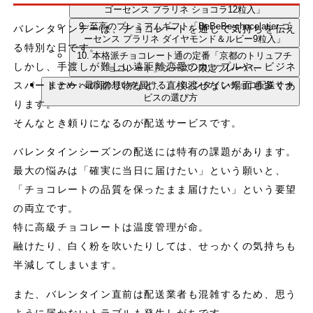
ゴーセンス プラリネ ショコラ12粒入」
9. 至高のプレミアムギフト「BeBeBe chocolatier ゴ
バレンタインデーは、チョコレートを通じて気持ちを伝え
ーセンス プラリネ ダイヤモンド＆ルビー9粒入」
る特別な日です。
10. 本格派チョコレート通の定番「京都のトリュフチ
しかし、手渡しが難しい遠距離恋愛のカップルや、ビジネ
ョコレート」シーズン限定フレーバー
スパートナーへの贈り物など、直接渡せない場面も多くあ
まとめ：最高の想いを届ける、バレンタインチョコ配送サー
ビスの選び方
ります。
そんなとき頼りになるのが配送サービスです。
バレンタインシーズンの配送には特有の課題があります。
最大の悩みは「確実に当日に届けたい」という願いと、
「チョコレートの品質を保ったまま届けたい」という要望
の両立です。
特に高級チョコレートは温度管理が命。
融けたり、白く粉を吹いたりしては、せっかくの気持ちも
半減してしまいます。
また、バレンタイン直前は配送業者も混雑するため、思う
ように届かないトラブルも発生しがちです。