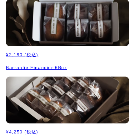
¥2,190
(税込)
Barrantie Financier 6Box
¥4,250
(税込)