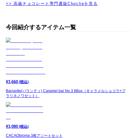
>> 高級チョコレート専門通販Choclieを見る
今回紹介するアイテム一覧
¥
3,660
(税込)
Barrantie(バランティ) Caramel bar No.3 8Box（キャラメルショコラ×プ
ラリネノワゼット）
¥
3,080
(税込)
CACAObroma 3枚アソートセット