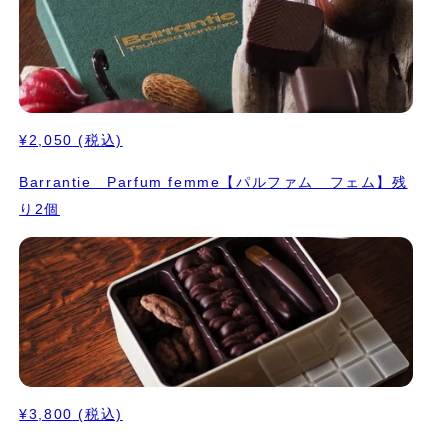
¥2,050
(税込)
Barrantie Parfum femme【パルファム フェム】残
り2個
¥3,800
(税込)