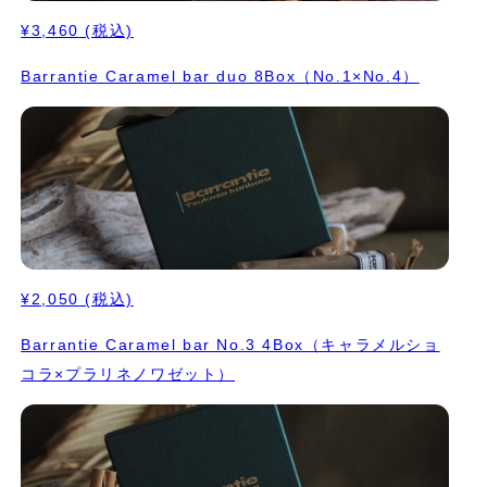
¥3,460
(税込)
Barrantie Caramel bar duo 8Box（No.1×No.4）
¥2,050
(税込)
Barrantie Caramel bar No.3 4Box（キャラメルショ
コラ×プラリネノワゼット）