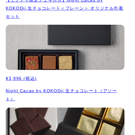
【ミクチャ限定チェキ付き】Night Cacao by
KOKODii 生チョコレート＜プレーン＞ オリジナル巾着
セット
¥3,996
(税込)
Night Cacao by KOKODii 生チョコレート（アソー
ト）