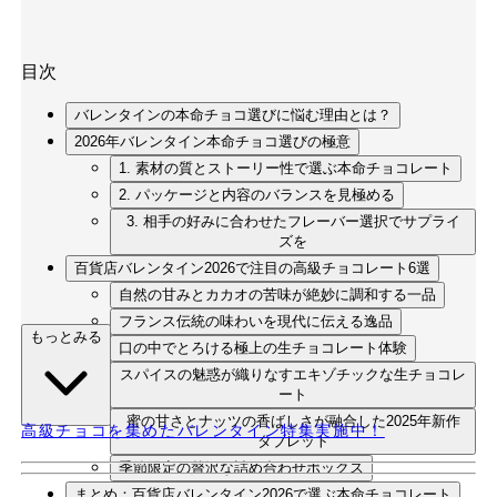
目次
バレンタインの本命チョコ選びに悩む理由とは？
2026年バレンタイン本命チョコ選びの極意
1. 素材の質とストーリー性で選ぶ本命チョコレート
2. パッケージと内容のバランスを見極める
3. 相手の好みに合わせたフレーバー選択でサプライ
ズを
百貨店バレンタイン2026で注目の高級チョコレート6選
自然の甘みとカカオの苦味が絶妙に調和する一品
フランス伝統の味わいを現代に伝える逸品
もっとみる
口の中でとろける極上の生チョコレート体験
スパイスの魅惑が織りなすエキゾチックな生チョコレ
ート
蜜の甘さとナッツの香ばしさが融合した2025年新作
高級チョコを集めたバレンタイン特集実施中！
タブレット
季節限定の贅沢な詰め合わせボックス
まとめ：百貨店バレンタイン2026で選ぶ本命チョコレート