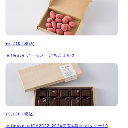
合わせています。 10.ナチュール エクアドル産カカオとベネズエ
ラ産のカカオの シンプルなプレーンガナッシュ ショコラの先人か
ら引き継いだ「伝統」と シェフ上垣のオリジナリティを融合した
「これから伝統になって欲しいもの」 を選びました。 日本のショ
コラティエならではの切り口で、 新たな表現方法をこれからも追
求していきます。 農家に生まれた自身のルーツから、 「農家さん
と一緒に作るショコラ」という テーマを続けてきたシェフ上垣。
¥2,210
(税込)
今、日本国内産の素材の可能性を より強く感じています。 パッケ
ージは、桐箱、 お味の説明書も同封しております。 ギフトにもお
le fleuve アーモンドいちごミルク
すすめのお品です。
¥5,180
(税込)
le fleuve ≪ICA2022-2024受賞4種≫ ボタニー10