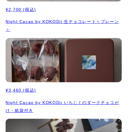
¥2,700
(税込)
Night Cacao by KOKODii 生チョコレート＜プレーン
＞
¥3,460
(税込)
Night Cacao by KOKODii いちじくのダークチョコが
け・紙袋付き