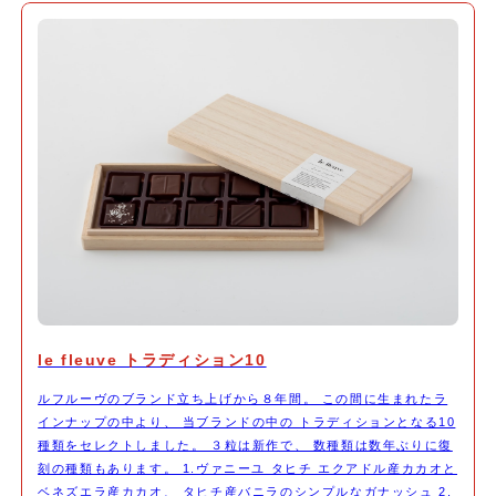
le fleuve トラディション10
ルフルーヴのブランド立ち上げから８年間。 この間に生まれたラ
インナップの中より、 当ブランドの中の トラディションとなる10
種類をセレクトしました。 ３粒は新作で、 数種類は数年ぶりに復
刻の種類もあります。 1.ヴァニーユ タヒチ エクアドル産カカオと
ベネズエラ産カカオ、 タヒチ産バニラのシンプルなガナッシュ 2.