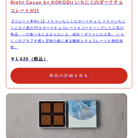
Night Cacao by KOKODii いちじくのダークチョ
コレートがけ
【リピート率No.1】ドライいちじくのダークチョコ ドライいちじ
くにタイ産の70％ダークチョコレートをコーティングした人気の
商品、一口食べると止まらない人、続出！ギフトにも人気。 いち
じくのプチプチ感と甘味の後に来る酸味とチョコレートが相性抜
群。
￥1,620（税込）
商品の詳細を見る