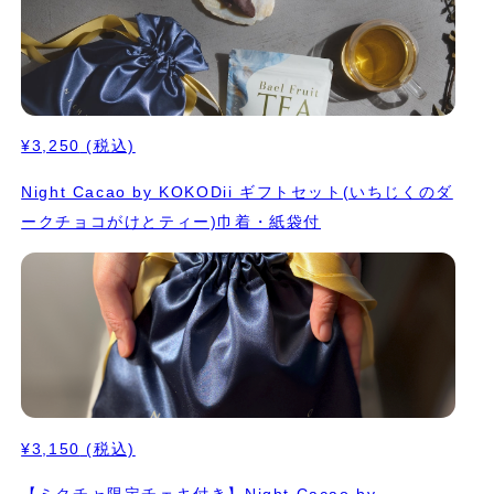
¥3,250
(税込)
Night Cacao by KOKODii ギフトセット(いちじくのダ
ークチョコがけとティー)巾着・紙袋付
¥3,150
(税込)