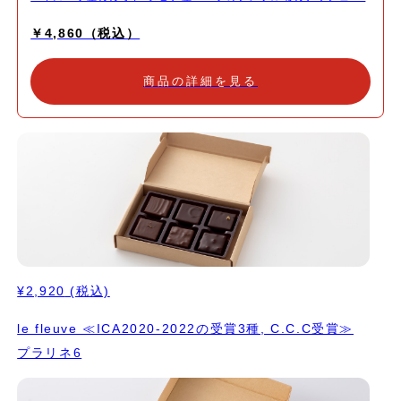
ポルチーニ 修行時代にミルクチョコレートとポルチーニの香りが
￥4,860（税込）
似ていると感じたことから着想を得ました。 エクアドル産のカカ
オを中心に、 素材とのバランスを楽しんでいただくために シンプ
ルに仕上げています。 3.ガナッシュオランジュ 乳製品を使うこと
商品の詳細を見る
なく、 オレンジの果汁と金柑を炊いたシロップで作った ウォータ
ーガナッシュ。 自家製のオレンジのリキュールで香り付け。 4.は
ちみつグリーンアニス 上質なグリーンアニスと 自家農園の「ハチ
だけの仕事」純粋蜂蜜を合わせたショコラ。 はちみつ のガナッシ
ュならではの、ねっとり濃厚な食感も魅力。 5,ラムレザン オース
トラリア産のオーガニックレーズン。 通常はお菓子に使うことの
ない 貴重なラム酒で贅沢に漬け込んでいます。 中心部のガナッシ
ュにもほのかにラムを香らせて。 ゆったりグラスを傾けているよ
うな深みのある1粒になりました。 6.プラリネココ イタリア産を
中心に３種類のアーモンドを してブレンド作った自家製プラリネ
に オーガニックココナッツを合わせました。 7.カフェ 大阪北浜の
¥2,920
(税込)
エルマーズグリーンコーヒーの ガナッシュに 香草系リキュール、
ペルノーを加えて。 8.プラリネシトロン イタリア産を中心に3種
le fleuve ≪ICA2020-2022の受賞3種, C.C.C受賞≫
類のアーモンドで 作る自家製プラリネに オーガニックの愛媛県中
プラリネ6
島産レモンで香り付け。 9.ガナッシュシトロン オーガニックの愛
媛県中島レモン農園さんのレモンをふんだんに使い、 酸味のある
ガナッシュに仕上げました。 味わいに深みを出すためにセロリを