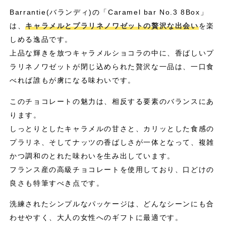
Barrantie(バランディ)の「Caramel bar No.3 8Box」
は、
キャラメルとプラリネノワゼットの贅沢な出会い
を楽
しめる逸品です。
上品な輝きを放つキャラメルショコラの中に、香ばしいプ
ラリネノワゼットが閉じ込められた贅沢な一品は、一口食
べれば誰もが虜になる味わいです。
このチョコレートの魅力は、相反する要素のバランスにあ
ります。
しっとりとしたキャラメルの甘さと、カリッとした食感の
プラリネ、そしてナッツの香ばしさが一体となって、複雑
かつ調和のとれた味わいを生み出しています。
フランス産の高級チョコレートを使用しており、口どけの
良さも特筆すべき点です。
洗練されたシンプルなパッケージは、どんなシーンにも合
わせやすく、大人の女性へのギフトに最適です。