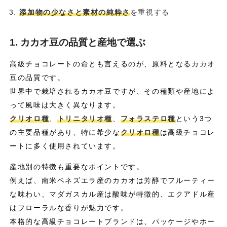
添加物の少なさと素材の純粋さ
を重視する
1. カカオ豆の品質と産地で選ぶ
高級チョコレートの命とも言えるのが、原料となるカカオ
豆の品質です。
世界中で栽培されるカカオ豆ですが、その種類や産地によ
って風味は大きく異なります。
クリオロ種
、
トリニタリオ種
、
フォラステロ種
という3つ
の主要品種があり、特に希少な
クリオロ種
は高級チョコレ
ートに多く使用されています。
産地別の特徴も重要なポイントです。
例えば、南米ベネズエラ産のカカオは芳醇でフルーティー
な味わい、マダガスカル産は酸味が特徴的、エクアドル産
はフローラルな香りが魅力です。
本格的な高級チョコレートブランドは、パッケージやホー