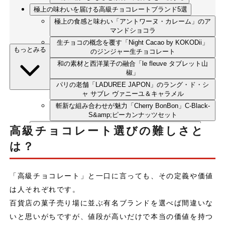
極上の味わいを届ける高級チョコレートブランド5選
極上の食感と味わい「アントワーヌ・カレーム」のア
マンドショコラ
生チョコの概念を覆す「Night Cacao by KOKODii」
もっとみる
のジンジャー生チョコレート
和の素材と西洋菓子の融合「le fleuve タブレット山
椒」
パリの老舗「LADUREE JAPON」のラング・ド・シ
ャ サブレ ヴァニーユ＆キャラメル
斬新な組み合わせが魅力「Cherry BonBon」C-Black-
S&amp;ピーカンナッツセット
まとめ：本物の高級チョコレートがもたらす至福の時間
高級チョコレート選びの難しさと
は？
「高級チョコレート」と一口に言っても、その定義や価値
は人それぞれです。
百貨店の菓子売り場に並ぶ有名ブランドを選べば間違いな
いと思いがちですが、値段が高いだけで本当の価値を持つ