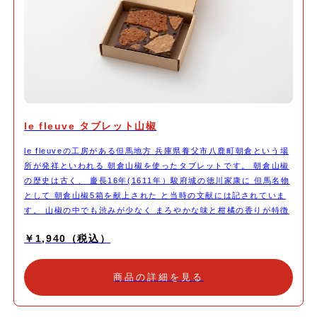
le fleuve タブレット山椒
le fleuveの工房がある但馬地方 兵庫県養父市八鹿町朝倉という場
所が発祥といわれる 朝倉山椒を使ったタブレットです。 朝倉山椒
の歴史は古く、 慶長16年(1611年）駿府城の徳川家康に 但馬名物
として 朝倉山椒5箱を献上された と当時の文献には記されていま
す。 山椒の中でも渋みが少なく まろやかな味と柑橘の香りが特徴
で 多くの山椒はこの品種が元とされています。 今回はその香りを
￥1,940（税込）
生かすために、 エクアドル産カカオを中心に le fleuveオリジナル
ブレンドのミルクチョコレートに バター風味と軽い食感が特徴的
な 自家製クッキーを合わせました。 ほうじ茶や緑茶などとの 飲み
商品の詳細を見る
物のペアリングもおすすめです。