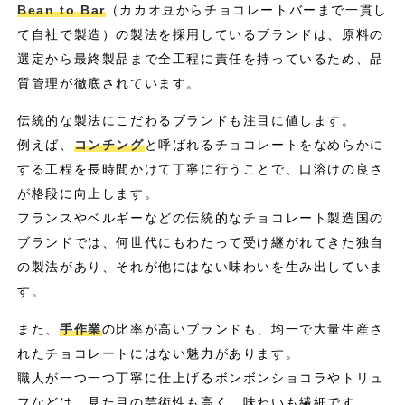
Bean to Bar
（カカオ豆からチョコレートバーまで一貫し
て自社で製造）の製法を採用しているブランドは、原料の
選定から最終製品まで全工程に責任を持っているため、品
質管理が徹底されています。
伝統的な製法にこだわるブランドも注目に値します。
例えば、
コンチング
と呼ばれるチョコレートをなめらかに
する工程を長時間かけて丁寧に行うことで、口溶けの良さ
が格段に向上します。
フランスやベルギーなどの伝統的なチョコレート製造国の
ブランドでは、何世代にもわたって受け継がれてきた独自
の製法があり、それが他にはない味わいを生み出していま
す。
また、
手作業
の比率が高いブランドも、均一で大量生産さ
れたチョコレートにはない魅力があります。
職人が一つ一つ丁寧に仕上げるボンボンショコラやトリュ
フなどは、見た目の芸術性も高く、味わいも繊細です。