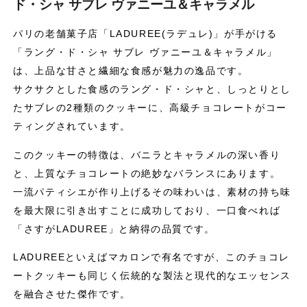
ド・シャ サブレ ヴァニーユ＆キャラメル
パリの老舗菓子店「LADUREE(ラデュレ)」が手がける
「ラング・ド・シャ サブレ ヴァニーユ＆キャラメル」
は、上品な甘さと繊細な食感が魅力の逸品です。
サクサクとした食感のラング・ド・シャと、しっとりとし
たサブレの2種類のクッキーに、高級チョコレートがコー
ティングされています。
このクッキーの特徴は、バニラとキャラメルの深い香り
と、上質なチョコレートの絶妙なバランスにあります。
一流パティシエが作り上げるその味わいは、素材の持ち味
を最大限に引き出すことに成功しており、一口食べれば
「さすがLADUREE」と納得の品質です。
LADUREEといえばマカロンで有名ですが、このチョコレ
ートクッキーも同じく伝統的な製法と現代的なエッセンス
を融合させた傑作です。