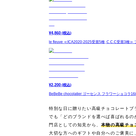
¥
4,860
(税込)
le fleuve ≪ICA2020-2025受賞5種, C.C.C受賞3種
¥
2,200
(税込)
BeBeBe chocolatier ゴーセンス フラワーショコ
特別な日に贈りたい高級チョコレートブ
でも「どのブランドを選べば喜ばれるの
門店としての知見から、
本物の高級チョ
大切な方へのギフトや自分へのご褒美に