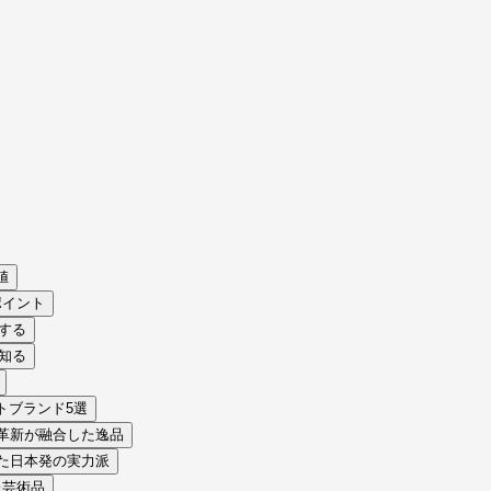
値
ポイント
認する
を知る
トブランド5選
革新が融合した逸品
た日本発の実力派
た芸術品