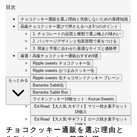
目次
チョコクッキー通販を選ぶ理由と失敗しないための基礎知識
高級チョコクッキー選びで押さえるべき3つのポイント
1. チョコレートの品質と種類で選ぶ極上の味わい
2. パッケージデザインと包装形態で差をつける
3. 用途と予算に合わせた最適なサイズと価格帯
厳選！高級チョコクッキー通販おすすめ9選
Ripple sweets チョコクッキー缶
Ripple sweets おつまみクッキー缶
Ripple sweets 生チョコサンドクッキー プレーン
もっとみる
Barrantie Sablé缶
Barrantie Sablé Box
ライオンクッキー10枚セット - Kozue-Sweets
Ed.Road 【大人気 大ギフト】マリー焼き菓子セット
18個入
Ed.Road 【大人気 中ギフト】ローズ焼き菓子セット
12個入
チョコクッキー通販を選ぶ理由と
mimosa chocolaterie おやつ袋