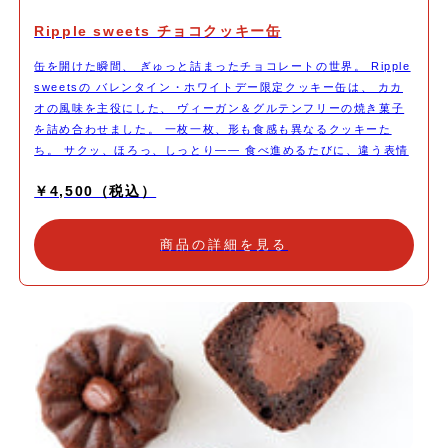
Ripple sweets チョコクッキー缶
缶を開けた瞬間、 ぎゅっと詰まったチョコレートの世界。 Ripple
sweetsの バレンタイン・ホワイトデー限定クッキー缶は、 カカ
オの風味を主役にした、 ヴィーガン＆グルテンフリーの焼き菓子
を詰め合わせました。 一枚一枚、形も食感も異なるクッキーた
ち。 サクッ、ほろっ、しっとり—— 食べ進めるたびに、違う表情
を楽しめます。 クッキー缶の中身について ・口どけのよい スノー
￥4,500（税込）
ボールクッキー ・甘さの中に塩味がアクセントの ショコラソルト
クッキー ・濃厚なチョコレートを挟んだ チョコサンドクッキー ・
カカオの香りが広がる ココアのディアマンクッキー ・パリッと仕
商品の詳細を見る
上げた チョココーティングクッキー ・チョコチップたっぷりの チ
ョコチップクッキー ・ヴィーガンホワイトチョコサンドクッキー
など ※すべてヴィーガン・グルテンフリー ※内容は一部変更にな
る場合がございます こだわり ・ヴィーガン・グルテンフリー 動物
性原料・小麦不使用。 からだにやさしく、食後も重くなりにく
い。 ・甘さ控えめの大人味 カカオのコクと香ばしさを大切に仕上
げています。 ・ギフトに映える上品なデザイン缶 バレンタイン・
ホワイトデーの贈り物にそのまま渡せる仕様。 ※今回のクッキー
缶の配送はクール便でのお届けになります