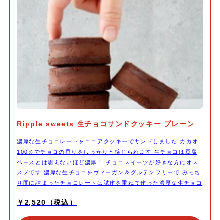
Ripple sweets 生チョコサンドクッキー プレーン
濃厚な生チョコレートをココアクッキーでサンドしました カカオ
100％でチョコの香りをしっかりと感じられます 生チョコは豆腐
ベースとは思えないほど濃厚！ チョコスイーツが好きな方にオス
スメです 濃厚な生チョコをヴィーガン＆グルテンフリーで みっち
り間に詰まったチョコレートは試作を重ねて作った濃厚な生チョコ
レート チョコの香りをダイレクトに感じられます サンド部分のク
￥2,520（税込）
ッキーもヴィーガン＆グルテンフリー しっとりとしたクッキーに
サンドされた濃厚な生チョコが特徴です。 冷凍便で配送しますの