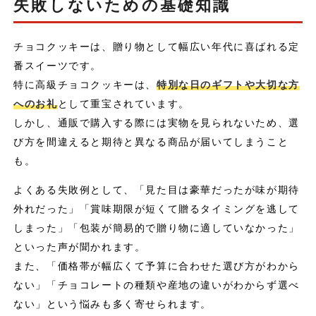
失敗しないための基礎知識
まとめ
チョコクッキーは、贈り物として幅広い年代に喜ばれる定
番スイーツです。
特に高級チョコクッキーは、
特別な日のギフトや大切な方
へのお礼
として重宝されています。
しかし、通販で購入する際には実物を見られないため、選
び方を間違えると期待と異なる商品が届いてしまうこと
も。
よくある失敗例として、「見た目は豪華だったが味が期待
外れだった」「賞味期限が短くて贈るタイミングを逃して
しまった」「包装が簡易的で贈り物に適していなかった」
といった声が聞かれます。
また、「価格帯が幅広くて予算に合わせた選び方がわから
ない」「チョコレートの種類や産地の違いがわからず選べ
ない」という悩みも多く寄せられます。