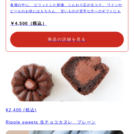
食感の中に、 ピリッとした刺激、じんわり広がるコク。 ワインや
ビールのお供にはもちろん、 甘いものが苦手な方へのギフトにも
おすすめです。 バレンタイン・ホワイトデーに、 「ちょっと意外
￥4,500（税込）
で、センスのいい贈り物」を。 クッキー缶の中身について ・スパ
イシーな刺激がクセになる ペッパークッキー ・香り高いスパイス
を効かせた カレークッキー ・やさしい塩味と旨みが広がる 柚味噌
商品の詳細を見る
クッキー ※すべてヴィーガン・グルテンフリー ※内容は一部変更
になる場合がございます こだわり ✔ 甘くない、食事系クッキー
スナック感覚で楽しめる、大人向けの味わい。 ✔ ヴィーガン・グ
ルテンフリー 素材に配慮しながらも、しっかり満足感。 ✔ お酒と
の相性◎ ワイン、日本酒、クラフトビールとも好相性。 ✔ ギフト
に映えるシンプルな缶デザイン 男女問わず贈りやすいデザインで
す。 こんな方におすすめ ・甘いものが苦手な方へのギフトに ・お
酒が好きな方へのバレンタイン・ホワイトデーに ・大人向けの、
少し変わったクッキー缶を探している方 ・自分用のおつまみ・ス
トック菓子として
¥2,400
(税込)
Ripple sweets 生チョコカヌレ プレーン