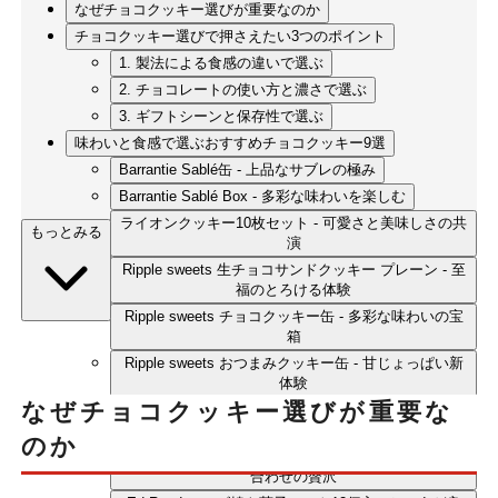
なぜチョコクッキー選びが重要なのか
チョコクッキー選びで押さえたい3つのポイント
1. 製法による食感の違いで選ぶ
2. チョコレートの使い方と濃さで選ぶ
3. ギフトシーンと保存性で選ぶ
味わいと食感で選ぶおすすめチョコクッキー9選
Barrantie Sablé缶 - 上品なサブレの極み
Barrantie Sablé Box - 多彩な味わいを楽しむ
ライオンクッキー10枚セット - 可愛さと美味しさの共
もっとみる
演
Ripple sweets 生チョコサンドクッキー プレーン - 至
福のとろける体験
Ripple sweets チョコクッキー缶 - 多彩な味わいの宝
箱
Ripple sweets おつまみクッキー缶 - 甘じょっぱい新
体験
なぜチョコクッキー選びが重要な
mimosa chocolaterie おやつ袋 - 日常を彩るカジュア
ルギフト
のか
Ed.Road マリー焼き菓子セット18個入 - 豪華な詰め
合わせの贅沢