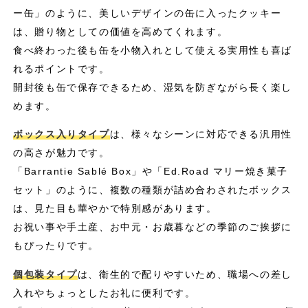
ー缶」のように、美しいデザインの缶に入ったクッキー
は、贈り物としての価値を高めてくれます。
食べ終わった後も缶を小物入れとして使える実用性も喜ば
れるポイントです。
開封後も缶で保存できるため、湿気を防ぎながら長く楽し
めます。
ボックス入りタイプ
は、様々なシーンに対応できる汎用性
の高さが魅力です。
「Barrantie Sablé Box」や「Ed.Road マリー焼き菓子
セット」のように、複数の種類が詰め合わされたボックス
は、見た目も華やかで特別感があります。
お祝い事や手土産、お中元・お歳暮などの季節のご挨拶に
もぴったりです。
個包装タイプ
は、衛生的で配りやすいため、職場への差し
入れやちょっとしたお礼に便利です。