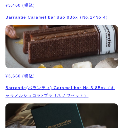
¥3,460
(税込)
Barrantie Caramel bar duo 8Box（No.1×No.4）
¥3,660
(税込)
Barrantie(バランティ) Caramel bar No.3 8Box（キ
ャラメルショコラ×プラリネノワゼット）