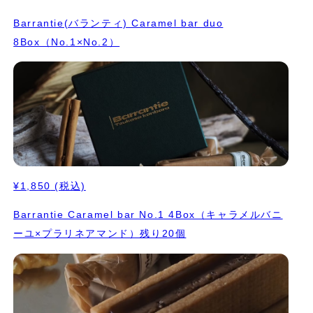
Barrantie(バランティ) Caramel bar duo
8Box（No.1×No.2）
¥1,850
(税込)
Barrantie Caramel bar No.1 4Box（キャラメルバニ
ーユ×プラリネアマンド）残り20個