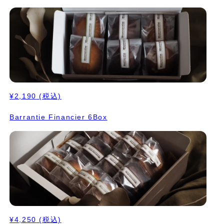
¥2,190
(税込)
Barrantie Financier 6Box
¥4,250
(税込)