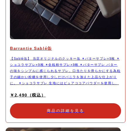
Barrantie Sablé缶
【Sablé缶】 当店オリジナルのクッキー缶 ✴︎バターサブレ×9枚 ✴︎
ショコラサブレ×9枚 ✴︎全粒粉サブレ×9枚 ✴︎バターサブレ バター
の味をシンプルに感じられるサブレ。口当たりを滑らかにする為粒
子の細かい粉糖を使用し少しだけバニラを加えた上品な仕上がり
に。 ✴︎ショコラサブレ 生地にはピュアココアパウダーを使用し、
きび砂糖でコクをプラスしました。ガーナ産66％のチョコレート
￥2,490（税込）
を刻んで加えることでカカオの力強さを感じられる仕上がりに。
✴︎全粒粉サブレ 北海道産の全粒粉を使用したサブレ。粒子が荒く
しっとりした喜界島産の粗糖を使用しザクザク食感で小麦をしっか
商品の詳細を見る
りと感じる力強い仕上がりに。 北海道産バター、北海道産小麦
粉、鹿児島喜界島の粗糖、淡路島の藻塩、沖縄のきび砂糖など出来
る限り国産の安心安全な材料を使用し、素材の味を生かしたシンプ