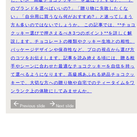
し、いざ**高級チョコクッキー**を選ぼうとすると、「ど
のブランドを選べばいいの?」「贈り物に失敗したくな
い」「自分用に買うなら何がおすすめ?」と迷ってしまう
方も多いのではないでしょうか。 この記事では、**チョコ
クッキー選びで押さえるべき3つのポイント**を詳しく解
説します。チョコレートの種類やクッキー生地との相性、
パッケージデザインや保存性など、プロの視点から選び方
のコツをお伝えします。記事を読み終える頃には、贈る相
手やシーンに合わせた最適なチョコクッキーを自信を持っ
て選べるようになります。高級感あふれる絶品チョコクッ
キーで、大切な方への贈り物や自宅でのティータイムをワ
ンランク上の体験にしてみませんか。
Previous slide
Next slide