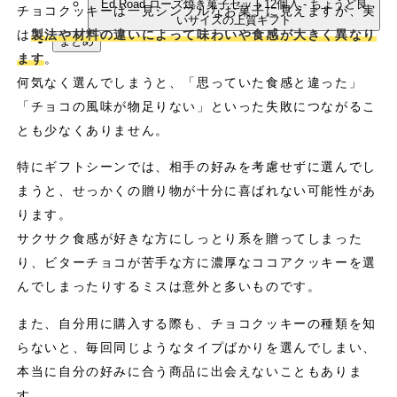
Ed.Road ローズ焼き菓子セット12個入 - ちょうど良
チョコクッキーは一見シンプルなお菓子に見えますが、実
いサイズの上質ギフト
は
製法や材料の違いによって味わいや食感が大きく異なり
まとめ
ます
。
何気なく選んでしまうと、「思っていた食感と違った」
「チョコの風味が物足りない」といった失敗につながるこ
とも少なくありません。
特にギフトシーンでは、相手の好みを考慮せずに選んでし
まうと、せっかくの贈り物が十分に喜ばれない可能性があ
ります。
サクサク食感が好きな方にしっとり系を贈ってしまった
り、ビターチョコが苦手な方に濃厚なココアクッキーを選
んでしまったりするミスは意外と多いものです。
また、自分用に購入する際も、チョコクッキーの種類を知
らないと、毎回同じようなタイプばかりを選んでしまい、
本当に自分の好みに合う商品に出会えないこともありま
す。