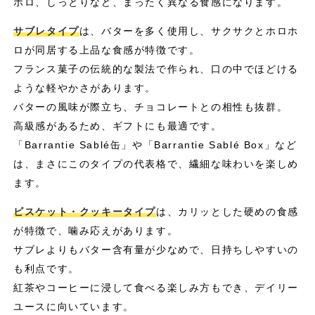
ホロ、しっとりなど、まったく異なる食感になります。
サブレタイプ
は、バターを多く使用し、サクサクとホロホ
ロが同居する上品な食感が特徴です。
フランス菓子の伝統的な製法で作られ、口の中でほどける
ような軽やかさがあります。
バターの風味が際立ち、チョコレートとの相性も抜群。
高級感があるため、ギフトにも最適です。
「Barrantie Sablé缶」や「Barrantie Sablé Box」など
は、まさにこのタイプの代表格で、繊細な味わいを楽しめ
ます。
ビスケット・クッキータイプ
は、カリッとした硬めの食感
が特徴で、噛み応えがあります。
サブレよりもバター含有量が少なめで、日持ちしやすいの
も利点です。
紅茶やコーヒーに浸して食べる楽しみ方もでき、デイリー
ユースに向いています。