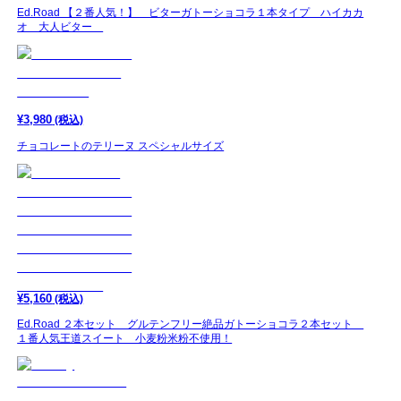
Ed.Road 【２番人気！】 ビターガトーショコラ１本タイプ ハイカカ
オ 大人ビター
¥
3,980
(税込)
チョコレートのテリーヌ スペシャルサイズ
¥
5,160
(税込)
Ed.Road ２本セット グルテンフリー絶品ガトーショコラ２本セット
１番人気王道スイート 小麦粉米粉不使用！