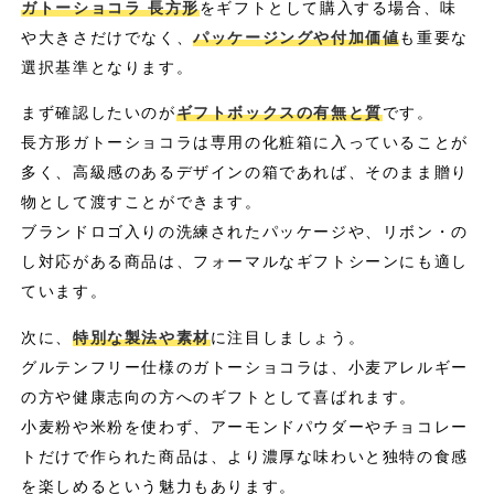
ガトーショコラ 長方形
をギフトとして購入する場合、味
や大きさだけでなく、
パッケージングや付加価値
も重要な
選択基準となります。
まず確認したいのが
ギフトボックスの有無と質
です。
長方形ガトーショコラは専用の化粧箱に入っていることが
多く、高級感のあるデザインの箱であれば、そのまま贈り
物として渡すことができます。
ブランドロゴ入りの洗練されたパッケージや、リボン・の
し対応がある商品は、フォーマルなギフトシーンにも適し
ています。
次に、
特別な製法や素材
に注目しましょう。
グルテンフリー仕様のガトーショコラは、小麦アレルギー
の方や健康志向の方へのギフトとして喜ばれます。
小麦粉や米粉を使わず、アーモンドパウダーやチョコレー
トだけで作られた商品は、より濃厚な味わいと独特の食感
を楽しめるという魅力もあります。