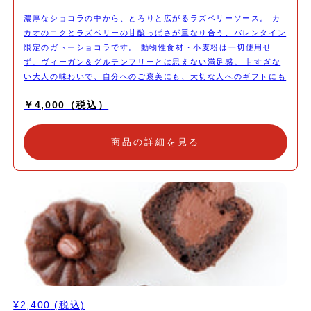
濃厚なショコラの中から、とろりと広がるラズベリーソース。 カ
カオのコクとラズベリーの甘酸っぱさが重なり合う、バレンタイン
限定のガトーショコラです。 動物性食材・小麦粉は一切使用せ
ず、ヴィーガン＆グルテンフリーとは思えない満足感。 甘すぎな
い大人の味わいで、自分へのご褒美にも、大切な人へのギフトにも
おすすめです。 「体にやさしい」と「ちゃんと美味しい」を叶え
￥4,000（税込）
た、 罪悪感なく楽しめる特別なショコラケーキをお楽しみくださ
い。
商品の詳細を見る
¥2,400
(税込)