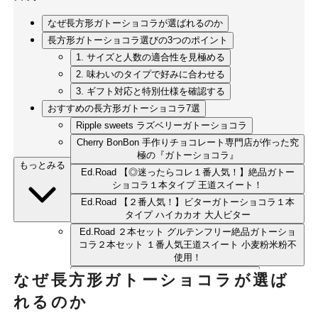
なぜ長方形ガトーショコラが選ばれるのか
長方形ガトーショコラ選びの3つのポイント
1. サイズと人数の適合性を見極める
2. 味わいのタイプで好みに合わせる
3. ギフト対応と特別仕様を確認する
おすすめの長方形ガトーショコラ7選
Ripple sweets ラズベリーガトーショコラ
Cherry BonBon 手作りチョコレート専門店が作った究
極の『ガトーショコラ』
もっとみる
Ed.Road 【◎迷ったらコレ１番人気！】絶品ガトー
ショコラ１本タイプ 王道スイート！
Ed.Road 【２番人気！】ビターガトーショコラ１本
タイプ ハイカカオ 大人ビター
Ed.Road ２本セット グルテンフリー絶品ガトーショ
コラ２本セット １番人気王道スイート 小麦粉米粉不
使用！
チョコレートのテリーヌ スペシャルサイズ
なぜ長方形ガトーショコラが選ば
Ripple sweets 生チョコテリーヌ
れるのか
まとめ