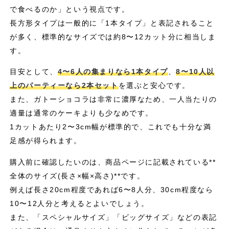
で食べるのか」という視点です。
長方形タイプは一般的に「1本タイプ」と表記されること
が多く、標準的なサイズでは約8〜12カット分に相当しま
す。
目安として、
4〜6人の集まりなら1本タイプ
、
8〜10人以
上のパーティーなら2本セット
を選ぶと安心です。
また、ガトーショコラは非常に濃厚なため、一人当たりの
適量は通常のケーキよりも少なめです。
1カットあたり2〜3cm幅が標準的で、これでも十分な満
足感が得られます。
購入前に確認したいのは、商品ページに記載されている**
全体のサイズ(長さ×幅×高さ)**です。
例えば長さ20cm程度であれば6〜8人分、30cm程度なら
10〜12人分と考えるとよいでしょう。
また、「スペシャルサイズ」「ビッグサイズ」などの表記