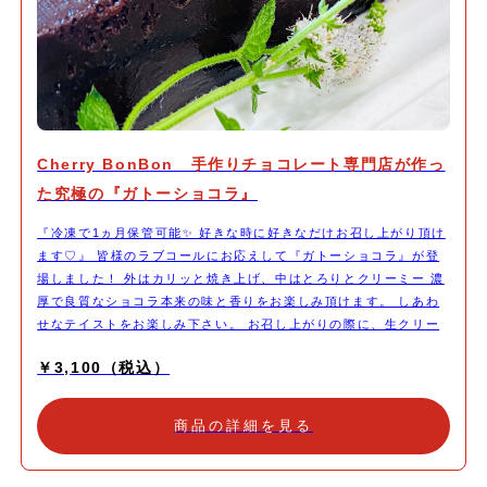
Cherry BonBon 手作りチョコレート専門店が作っ
た究極の『ガトーショコラ』
『冷凍で1ヵ月保管可能✨ 好きな時に好きなだけお召し上がり頂け
ます♡』 皆様のラブコールにお応えして『ガトーショコラ』が登
場しました！ 外はカリッと焼き上げ、中はとろりとクリーミー 濃
厚で良質なショコラ本来の味と香りをお楽しみ頂けます。 しあわ
せなテイストをお楽しみ下さい。 お召し上がりの際に、生クリー
ムやアイスクリームなどを添えて頂くと、より美味しく召し上がっ
￥3,100（税込）
て頂けます。 (召し上がる分だけカットして残りを冷凍保管して頂
けますと、安心して保管出来ます)
商品の詳細を見る