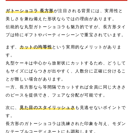
ガトーショコラ 長方形
が注目される背景には、実用性と
美しさを兼ね備えた形状ならではの理由があります。
伝統的な丸型ガトーショコラも魅力的ですが、長方形タイ
プは特にギフトやパーティーシーンで重宝されています。
まず、
カットの均等性
という実用的なメリットがありま
す。
丸型ケーキは中心から放射状にカットするため、どうして
もサイズにばらつきが出やすく、人数分に正確に分けるこ
とが難しい場合があります。
一方、長方形なら等間隔でカットすれば全員に同じ大きさ
のピースを提供でき、フェアな分配が可能です。
次に、
見た目のスタイリッシュさ
も見逃せないポイントで
す。
長方形のガトーショコラは洗練された印象を与え、モダン
なテーブルコーディネートにも調和します。