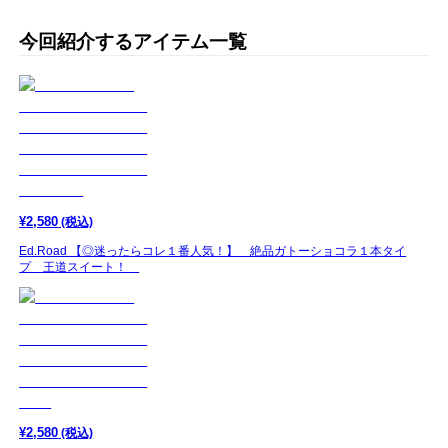
今回紹介するアイテム一覧
¥
2,580
(税込)
Ed.Road 【◎迷ったらコレ１番人気！】 絶品ガトーショコラ１本タイ
プ 王道スイート！
¥
2,580
(税込)