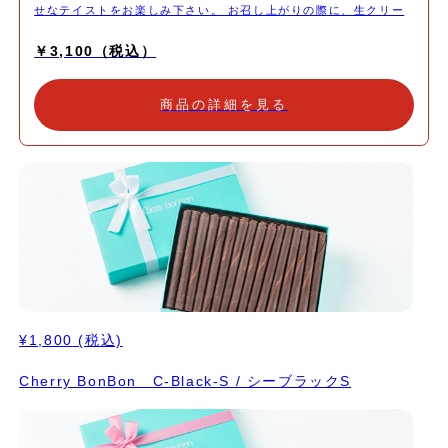
せなテイストをお楽しみ下さい。 お召し上がりの際に、生クリー
ムやアイスクリームなどを添えて頂くと、より美味しく召し上がっ
￥3,100（税込）
て頂けます。 (召し上がる分だけカットして残りを冷凍保管して頂
けますと、安心して保管出来ます)
商品の詳細を見る
¥1,800
(税込)
Cherry BonBon C-Black-S / シーブラックS