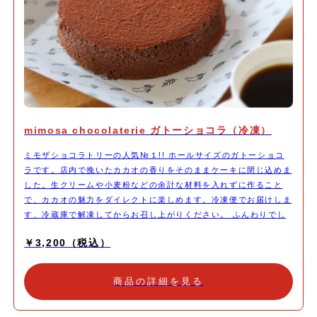
mimosa chocolaterie ガトーショコラ（冷凍）
ミモザショコラトリーの人気№１!! ホールサイズのガトーショコ
ラです。店内で挽いたカカオの香りをそのままケーキに閉じ込めま
した。生クリームや小麦粉などの余計な材料を入れずに作ること
で、カカオの魅力をダイレクトに楽しめます。冷凍便でお届けしま
す、冷蔵庫で解凍してからお召し上がりください。 ふんわりでし
っとり。 濃厚だけど重くない。 すーっと口で溶ける食感と 芳醇な
￥3,200（税込）
カカオの香り
商品の詳細を見る