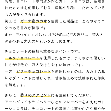
高級チョコレート専門店が作るガトーショコラは、厳選さ
れたカカオを使用しており、産地や品種にこだわっている
ものが多く見られます。
例えば、
ガーナ産カカオ
を使用した製品は、まろやかでコ
クのある甘みが特徴です。
また、**ハイカカオ(カカオ70%以上)**の製品は、苦みと
深みのある大人の味わいを楽しめます。
チョコレートの種類も重要なポイントです。
ミルクチョコレート
を使用したものは、まろやかで優しい
甘さが特徴で、万人受けしやすい味わいです。
一方、
ビターチョコレート
を使用したものは、カカオの風
味がダイレクトに感じられ、甘さ控えめで洗練された印象
を与えます。
さらに、
香りのアクセント
にも注目してください。
アールグレイやラズベリーなどのフレーバーを加えたガト
ーショコラは、チョコレートの濃厚さに爽やかさや華やか