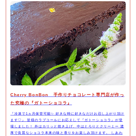
Cherry BonBon 手作りチョコレート専門店が作っ
た究極の『ガトーショコラ』
『冷凍で1ヵ月保管可能✨ 好きな時に好きなだけお召し上がり頂け
ます♡』 皆様のラブコールにお応えして『ガトーショコラ』が登
場しました！ 外はカリッと焼き上げ、中はとろりとクリーミー 濃
厚で良質なショコラ本来の味と香りをお楽しみ頂けます。 しあわ