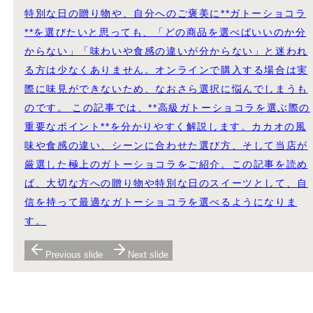
特別な日の贈り物や、自分へのご褒美に**ガトーショコラ
**を選びたいと思っても、「どの商品を選べばいいのか分
からない」「味わいや食感の違いが分からない」と迷われ
る方は少なくありません。オンラインで購入する場合は実
際に味見ができないため、なおさら選択に悩んでしまうも
のです。 この記事では、**高級ガトーショコラを選ぶ際の
重要なポイント**を分かりやすく解説します。カカオの風
味や食感の違い、シーンに合わせた選び方、そして当店が
厳選した極上のガトーショコラをご紹介。この記事を読め
ば、大切な方への贈り物や特別な日のスイーツとして、自
信を持って最適なガトーショコラを選べるようになりま
す。
Previous slide
Next slide