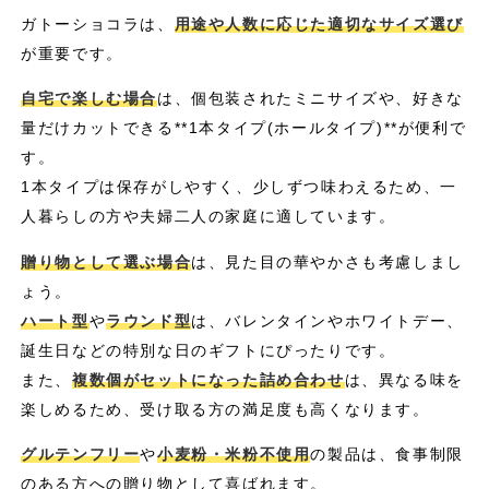
ガトーショコラは、
用途や人数に応じた適切なサイズ選び
が重要です。
自宅で楽しむ場合
は、個包装されたミニサイズや、好きな
量だけカットできる**1本タイプ(ホールタイプ)**が便利で
す。
1本タイプは保存がしやすく、少しずつ味わえるため、一
人暮らしの方や夫婦二人の家庭に適しています。
贈り物として選ぶ場合
は、見た目の華やかさも考慮しまし
ょう。
ハート型
や
ラウンド型
は、バレンタインやホワイトデー、
誕生日などの特別な日のギフトにぴったりです。
また、
複数個がセットになった詰め合わせ
は、異なる味を
楽しめるため、受け取る方の満足度も高くなります。
グルテンフリー
や
小麦粉・米粉不使用
の製品は、食事制限
のある方への贈り物として喜ばれます。