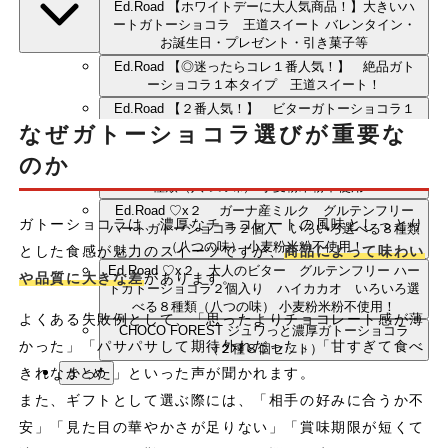
Ed.Road 【ホワイトデーに大人気商品！】大きいハ
ートガトーショコラ 王道スイート バレンタイン・
お誕生日・プレゼント・引き菓子等
Ed.Road 【◎迷ったらコレ１番人気！】 絶品ガト
ーショコラ１本タイプ 王道スイート！
Ed.Road 【２番人気！】 ビターガトーショコラ１
本タイプ ハイカカオ 大人ビター
なぜガトーショコラ選びが重要な
Ed.Road ♡x２ アールグレイミルク グルテンフリ
のか
ー ハートガトーショコラ２個入 いろいろ選べる８
種類（八つの味） 小麦粉米粉不使用！
Ed.Road ♡x２ ガーナ産ミルク グルテンフリー
ガトーショコラは、濃厚なチョコレートの風味としっとり
ハートガトーショコラ２個入 いろいろ選べる８種類
（八つの味） 小麦粉米粉不使用！
とした食感が魅力のスイーツですが、
商品によって味わい
Ed.Road ♡x２ 大人のビター グルテンフリー ハー
や品質に大きな差
があります。
トガトーショコラ２個入り ハイカカオ いろいろ選
べる８種類（八つの味） 小麦粉米粉不使用！
よくある失敗例として、「思ったよりチョコレート感が薄
CHOCO FOREST ジュワっと濃厚ガトーショコラ
かった」「パサパサして期待外れだった」「甘すぎて食べ
（２種８個セット）
まとめ
きれなかった」といった声が聞かれます。
また、ギフトとして選ぶ際には、「相手の好みに合うか不
安」「見た目の華やかさが足りない」「賞味期限が短くて