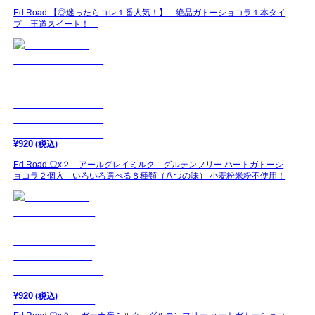
Ed.Road 【◎迷ったらコレ１番人気！】 絶品ガトーショコラ１本タイ
プ 王道スイート！
¥
920
(税込)
Ed.Road ♡x２ アールグレイミルク グルテンフリー ハートガトーシ
ョコラ２個入 いろいろ選べる８種類（八つの味） 小麦粉米粉不使用！
¥
920
(税込)