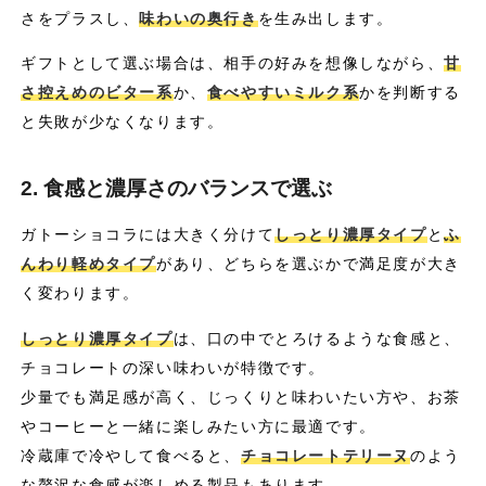
さをプラスし、
味わいの奥行き
を生み出します。
ギフトとして選ぶ場合は、相手の好みを想像しながら、
甘
さ控えめのビター系
か、
食べやすいミルク系
かを判断する
と失敗が少なくなります。
2. 食感と濃厚さのバランスで選ぶ
ガトーショコラには大きく分けて
しっとり濃厚タイプ
と
ふ
んわり軽めタイプ
があり、どちらを選ぶかで満足度が大き
く変わります。
しっとり濃厚タイプ
は、口の中でとろけるような食感と、
チョコレートの深い味わいが特徴です。
少量でも満足感が高く、じっくりと味わいたい方や、お茶
やコーヒーと一緒に楽しみたい方に最適です。
冷蔵庫で冷やして食べると、
チョコレートテリーヌ
のよう
な贅沢な食感が楽しめる製品もあります。