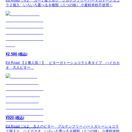
Ed.Road ♡x２ ガーナ産ミルク グルテンフリー ハートガトーショコ
ラ２個入 いろいろ選べる８種類（八つの味） 小麦粉米粉不使用！
¥
2,580
(税込)
Ed.Road 【２番人気！】 ビターガトーショコラ１本タイプ ハイカカ
オ 大人ビター
¥
920
(税込)
Ed.Road ♡x２ 大人のビター グルテンフリー ハートガトーショコラ
２個入り ハイカカオ いろいろ選べる８種類（八つの味） 小麦粉米粉