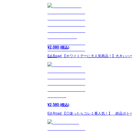
¥
2,080
(税込)
Ed.Road 【ホワイトデーに大人気商品！】大き
¥
2,580
(税込)
Ed.Road 【◎迷ったらコレ１番人気！】 絶品