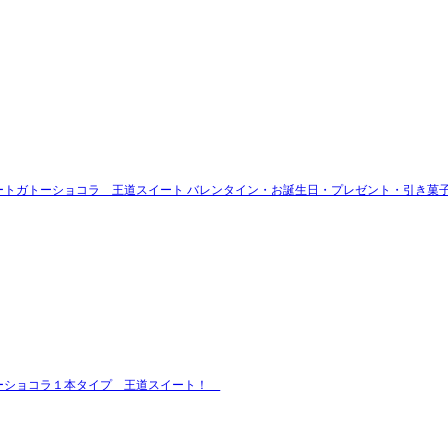
いハートガトーショコラ 王道スイート バレンタイン・お誕生日・プレゼント・引き菓
ガトーショコラ１本タイプ 王道スイート！