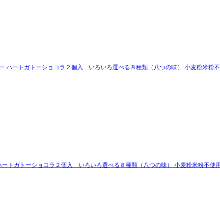
フリー ハートガトーショコラ２個入 いろいろ選べる８種類（八つの味） 小麦粉米粉
リー ハートガトーショコラ２個入 いろいろ選べる８種類（八つの味） 小麦粉米粉不使