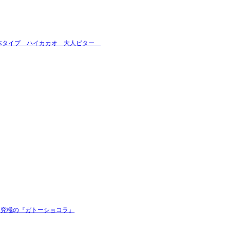
ラ１本タイプ ハイカカオ 大人ビター
作った究極の『ガトーショコラ』