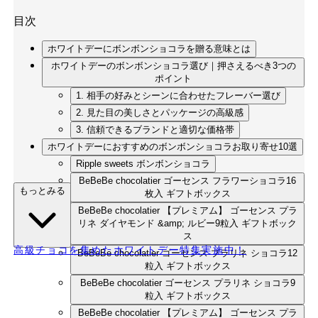
目次
ホワイトデーにボンボンショコラを贈る意味とは
ホワイトデーのボンボンショコラ選び｜押さえるべき3つの
ポイント
1. 相手の好みとシーンに合わせたフレーバー選び
2. 見た目の美しさとパッケージの高級感
3. 信頼できるブランドと適切な価格帯
ホワイトデーにおすすめのボンボンショコラお取り寄せ10選
Ripple sweets ボンボンショコラ
BeBeBe chocolatier ゴーセンス フラワーショコラ16
もっとみる
枚入 ギフトボックス
BeBeBe chocolatier 【プレミアム】 ゴーセンス プラ
リネ ダイヤモンド &amp; ルビー9粒入 ギフトボック
ス
高級チョコを集めたホワイトデー特集実施中！
BeBeBe chocolatier ゴーセンス プラリネ ショコラ12
粒入 ギフトボックス
BeBeBe chocolatier ゴーセンス プラリネ ショコラ9
粒入 ギフトボックス
BeBeBe chocolatier 【プレミアム】 ゴーセンス プラ