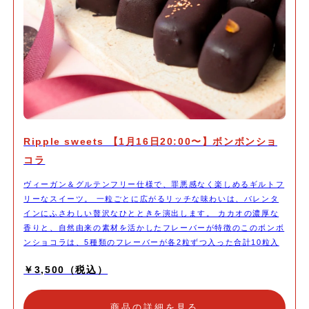
Ripple sweets 【1月16日20:00〜】ボンボンショ
コラ
ヴィーガン＆グルテンフリー仕様で、罪悪感なく楽しめるギルトフ
リーなスイーツ。 一粒ごとに広がるリッチな味わいは、バレンタ
インにふさわしい贅沢なひとときを演出します。 カカオの濃厚な
香りと、自然由来の素材を活かしたフレーバーが特徴のこのボンボ
ンショコラは、5種類のフレーバーが各2粒ずつ入った合計10粒入
り。 アルコール不使用のため、幅広い方に安心してお楽しみいた
￥3,500（税込）
だけます。 ナッツやフルーツを使った彩り豊かなバリエーション
が、一粒一粒、異なる美味しさで驚きと感動をお届けします。 お
すすめポイント 味は全部で5種類 プレーン（生チョコ）、ベリ
商品の詳細を見る