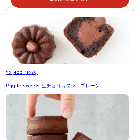
ー、ピスタチオ、プラリネ 、オレンジの5種類のフレーバー ・プ
レーン 2粒 ・ピスタチオ 2粒 ・ベリー 2粒 ・プラリネ 2粒
・オレンジ 2粒 アルコール不使用＆ギルトフリー 卵や乳製品、
小麦を一切使用せず、さらにアルコール不使用で仕上げました。お
子様から健康志向の方まで、誰でも安心して味わえる特別なショコ
ラです。 ヘルシーだけど贅沢な満足感 Ripple Sweetsのこだわり
が詰まったショコラは、健康的な素材でありながら、妥協のない濃
厚な味わいをお楽しみいただけます。 プレゼントに最適 大切な人
へのギフトにぴったり。特別な日を彩る贈り物として、自分用にも
おすすめです。 数量限定 今年のバレンタインは、大切な方や自分
自身に、心も体も満たされるひとときを贈りましょう。数量限定の
¥2,400
(税込)
ため、お早めにご予約ください！
Ripple sweets 生チョコカヌレ プレーン