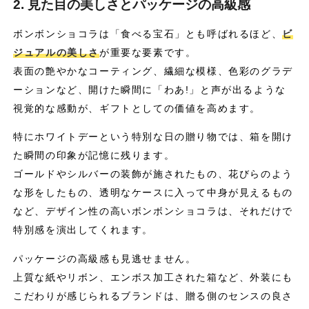
2. 見た目の美しさとパッケージの高級感
ボンボンショコラは「食べる宝石」とも呼ばれるほど、
ビ
ジュアルの美しさ
が重要な要素です。
表面の艶やかなコーティング、繊細な模様、色彩のグラデ
ーションなど、開けた瞬間に「わあ!」と声が出るような
視覚的な感動が、ギフトとしての価値を高めます。
特にホワイトデーという特別な日の贈り物では、箱を開け
た瞬間の印象が記憶に残ります。
ゴールドやシルバーの装飾が施されたもの、花びらのよう
な形をしたもの、透明なケースに入って中身が見えるもの
など、デザイン性の高いボンボンショコラは、それだけで
特別感を演出してくれます。
パッケージの高級感も見逃せません。
上質な紙やリボン、エンボス加工された箱など、外装にも
こだわりが感じられるブランドは、贈る側のセンスの良さ