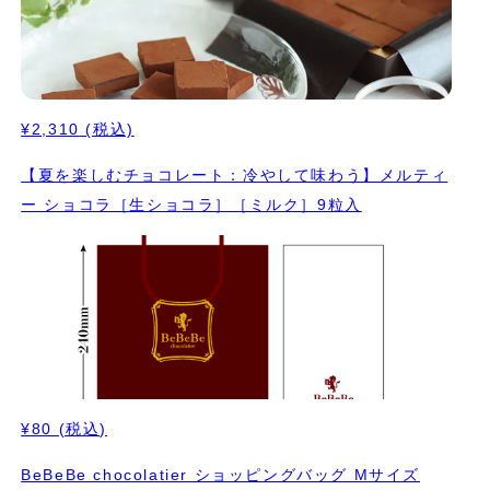
¥2,310
(税込)
【夏を楽しむチョコレート：冷やして味わう】メルティ
ー ショコラ［生ショコラ］［ミルク］9粒入
¥80
(税込)
BeBeBe chocolatier ショッピングバッグ Mサイズ