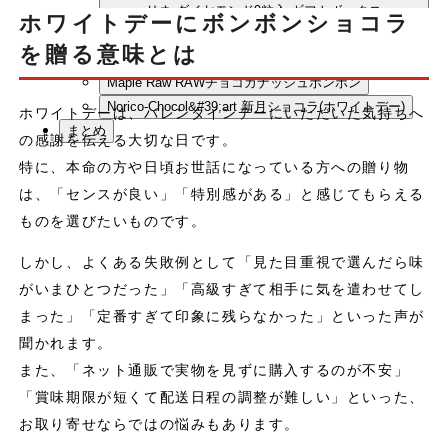
リネ ダイヤモンド9粒入 ギフトボックス
ホワイトデーにボンボンショコラ
mimosa chocolaterie ボンボンショコラ6個入
を贈る意味とは
Maple Raw RAWチョコ 10個入りボックス
Maple Raw RAWチョコガナッシュボンボン
Norico-Chocol&#39;art 新月ショコラ(ホワイトデー)
ホワイトデーは、バレンタインデーにいただいた気持ちへ
まとめ
の感謝を伝える大切な日です。
特に、本命の方や日頃お世話になっている方への贈り物
は、「センスが良い」「特別感がある」と感じてもらえる
ものを選びたいものです。
しかし、よくある失敗例として「見た目重視で選んだら味
がいまひとつだった」「高級すぎて相手に気を遣わせてし
まった」「定番すぎて印象に残らなかった」といった声が
聞かれます。
また、「ネット通販で実物を見ずに購入するのが不安」
「賞味期限が短くて配送日程の調整が難しい」といった、
お取り寄せならではの悩みもあります。