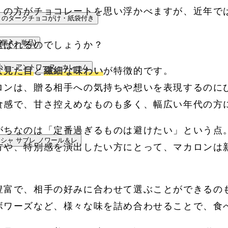
くの方がチョコレートを思い浮かべますが、近年で
i いちじくのダークチョコがけ・紙袋付き
(6個入・単品)
選ばれるのでしょうか？
小） - アントワーヌ・カレーム
な見た目
と
繊細な味わい
が特徴的です。
ロンは、贈る相手への気持ちや想いを表現するのに
食感で、甘さ控えめなものも多く、幅広い年代の方
がちなのは「定番過ぎるものは避けたい」という点
ド・シャ サブレ ノワール＆レ
方や、特別感を演出したい方にとって、マカロンは
豊富で、相手の好みに合わせて選ぶことができるの
ボワーズなど、様々な味を詰め合わせることで、食