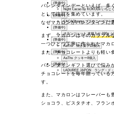
(準備中)
バレンタインデーといえば、多
Night Cacao by KOKODi
として注目を集めています。
(準備中)
CACAObroma ブラウニーギフト
なぜマカロンがバレンタインに
(準備中)
オランジェット 木箱入り 230g（
まず、マカロンはその
カラフル
(準備中)
一つひとつ丁寧に作られたマカ
AaThs 焼き菓子12個入
また、チョコレートよりも軽い
(準備中)
AaThs クッキー8個入
(準備中)
バレンタインギフト選びで悩み
LADUREE JAPON ラング・
チョコレートを毎年贈っている
す。
また、マカロンはフレーバーも
ショコラ、ピスタチオ、フラン