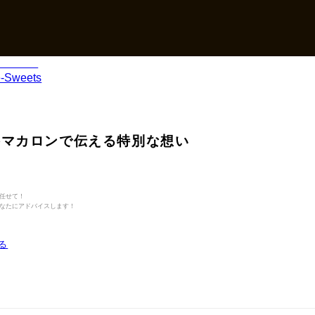
格マカロンで伝える特別な想い
任せて！
なたにアドバイスします！
る