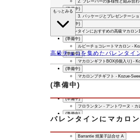
2. フレーバーの多様性と組み合わ
(準備中)
もっとみる
3. パッケージとプレゼンテーショ
(準備中)
バレンタインにおすすめの高級マカロン1
(準備中)
ルビーチョコレートマカロン - Kozu
高級チョコを集めたバレンタイ
(準備中)
マカロンギフトBOX(6個入り) - Koz
(準備中)
マカロンプチギフト - Kozue-Swee
(準備中)
(準備中)
ノーブル マロン - アントワーヌ
(準備中)
フロランタン - アントワーヌ・カ
(準備中)
バレンタインにマカロン
Barrantie 焼菓子詰合せ B
(準備中)
Barrantie 焼菓子詰合せ A