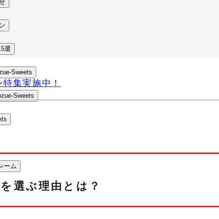
せ
ン
5選
e-Sweets
ン特集実施中！
ue-Sweets
ts
・カレーム
レーム
を選ぶ理由とは？