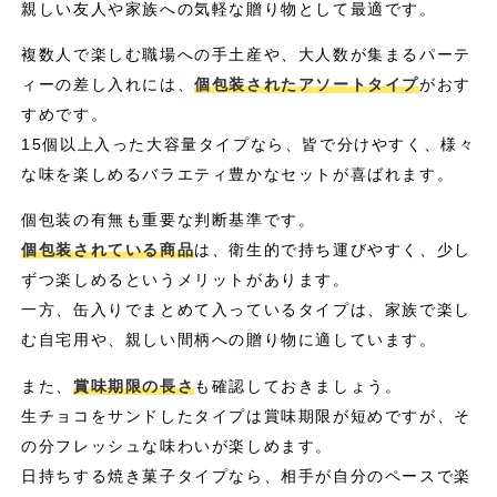
親しい友人や家族への気軽な贈り物として最適です。
複数人で楽しむ職場への手土産や、大人数が集まるパーテ
ィーの差し入れには、
個包装されたアソートタイプ
がおす
すめです。
15個以上入った大容量タイプなら、皆で分けやすく、様々
な味を楽しめるバラエティ豊かなセットが喜ばれます。
個包装の有無も重要な判断基準です。
個包装されている商品
は、衛生的で持ち運びやすく、少し
ずつ楽しめるというメリットがあります。
一方、缶入りでまとめて入っているタイプは、家族で楽し
む自宅用や、親しい間柄への贈り物に適しています。
また、
賞味期限の長さ
も確認しておきましょう。
生チョコをサンドしたタイプは賞味期限が短めですが、そ
の分フレッシュな味わいが楽しめます。
日持ちする焼き菓子タイプなら、相手が自分のペースで楽