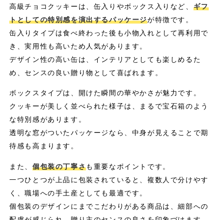
高級チョコクッキーは、缶入りやボックス入りなど、
ギフ
トとしての特別感を演出するパッケージ
が特徴です。
缶入りタイプは食べ終わった後も小物入れとして再利用で
き、実用性も高いため人気があります。
デザイン性の高い缶は、インテリアとしても楽しめるた
め、センスの良い贈り物として喜ばれます。
ボックスタイプは、開けた瞬間の華やかさが魅力です。
クッキーが美しく並べられた様子は、まるで宝石箱のよう
な特別感があります。
透明な窓がついたパッケージなら、中身が見えることで期
待感も高まります。
また、
個包装の丁寧さ
も重要なポイントです。
一つひとつが上品に包装されていると、複数人で分けやす
く、職場への手土産としても最適です。
個包装のデザインにまでこだわりがある商品は、細部への
配慮が感じられ、贈り主のセンスの良さを印象づけます。