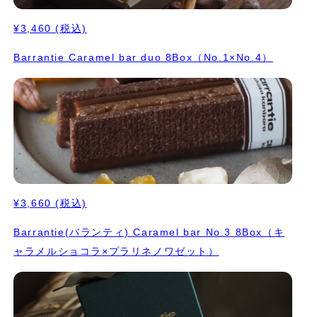
¥3,460
(税込)
Barrantie Caramel bar duo 8Box（No.1×No.4）
¥3,660
(税込)
Barrantie(バランティ) Caramel bar No.3 8Box（キ
ャラメルショコラ×プラリネノワゼット）