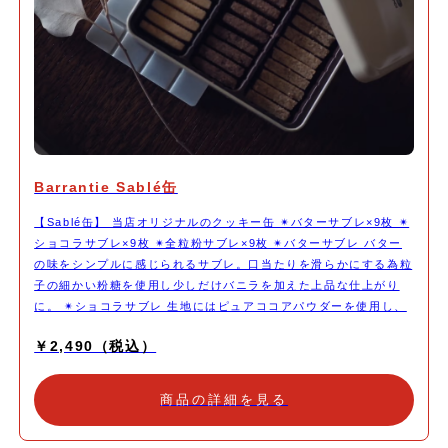
Barrantie Sablé缶
【Sablé缶】 当店オリジナルのクッキー缶 ✴︎バターサブレ×9枚 ✴︎
ショコラサブレ×9枚 ✴︎全粒粉サブレ×9枚 ✴︎バターサブレ バター
の味をシンプルに感じられるサブレ。口当たりを滑らかにする為粒
子の細かい粉糖を使用し少しだけバニラを加えた上品な仕上がり
に。 ✴︎ショコラサブレ 生地にはピュアココアパウダーを使用し、
きび砂糖でコクをプラスしました。ガーナ産66％のチョコレート
￥2,490（税込）
を刻んで加えることでカカオの力強さを感じられる仕上がりに。
✴︎全粒粉サブレ 北海道産の全粒粉を使用したサブレ。粒子が荒く
しっとりした喜界島産の粗糖を使用しザクザク食感で小麦をしっか
商品の詳細を見る
りと感じる力強い仕上がりに。 北海道産バター、北海道産小麦
粉、鹿児島喜界島の粗糖、淡路島の藻塩、沖縄のきび砂糖など出来