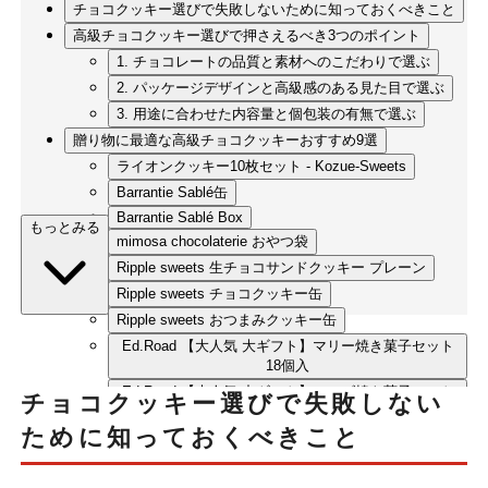
チョコクッキー選びで失敗しないために知っておくべきこと
高級チョコクッキー選びで押さえるべき3つのポイント
1. チョコレートの品質と素材へのこだわりで選ぶ
2. パッケージデザインと高級感のある見た目で選ぶ
3. 用途に合わせた内容量と個包装の有無で選ぶ
贈り物に最適な高級チョコクッキーおすすめ9選
ライオンクッキー10枚セット - Kozue-Sweets
Barrantie Sablé缶
Barrantie Sablé Box
もっとみる
mimosa chocolaterie おやつ袋
Ripple sweets 生チョコサンドクッキー プレーン
Ripple sweets チョコクッキー缶
Ripple sweets おつまみクッキー缶
Ed.Road 【大人気 大ギフト】マリー焼き菓子セット
18個入
Ed.Road 【大人気 中ギフト】ローズ焼き菓子セット
チョコクッキー選びで失敗しない
12個入
ために知っておくべきこと
まとめ