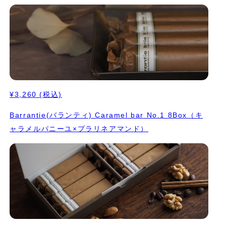
る限り国産の安心安全な材料を使用し、素材の味を生かしたシンプ
ルなサブレ缶になります。 食感や風味の違いをお愉しみくださ
い。 コロンとした可愛いフォルムの缶に詰めてお送りします。
¥3,260
(税込)
Barrantie(バランティ) Caramel bar No.1 8Box（キ
ャラメルバニーユ×プラリネアマンド）