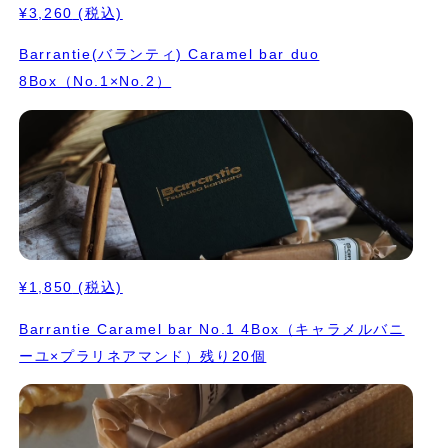
¥3,260
(税込)
Barrantie(バランティ) Caramel bar duo
8Box（No.1×No.2）
¥1,850
(税込)
Barrantie Caramel bar No.1 4Box（キャラメルバニ
ーユ×プラリネアマンド）残り20個