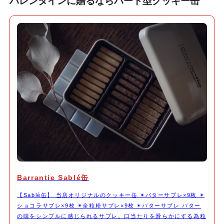
バレンタインに贈るならハート型クッキー缶
Barrantie Sablé缶
【Sablé缶】 当店オリジナルのクッキー缶 ✴︎バターサブレ×9枚 ✴︎
ショコラサブレ×9枚 ✴︎全粒粉サブレ×9枚 ✴︎バターサブレ バター
の味をシンプルに感じられるサブレ。口当たりを滑らかにする為粒