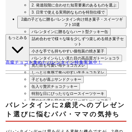
2. 発達段階に合わせた知育要素のあるものを選ぶ
3. 日常で使える実用的なものを特別仕様で
2歳の子どもに贈るバレンタイン向け焼き菓子・スイーツギ
フト10選
バレンタインに贈るならハート型クッキー缶
もっとみる
詰め合わせで様々な味を少しずつ楽しめる焼き菓子セ
ット
小さな手でも持ちやすい個包装の焼き菓子
バレンタインらしい見た目の高品質ガトーショコラ
高級チョコを集めたバレンタイン特集実施中！
見た目も可愛い苺チョコカヌレ
しっとり食感で食べやすい生チョコカヌレ
子どもが喜ぶサンドクッキー
缶入り贅沢チョコクッキー
特別な日にぴったりなロースイーツケーキ
華やかな見た目のラズベリーガトーショコラ
バレンタインに2歳児へのプレゼン
まとめ：2歳の子どもに贈る安心・安全なバレンタインギフ
ト選びに悩むパパ・ママの気持ち
ト
バレンタインデーは愛を伝える素敵な機会ですが、2歳の