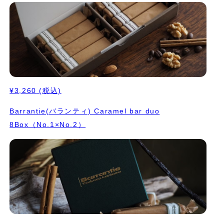
¥3,260
(税込)
Barrantie(バランティ) Caramel bar duo
8Box（No.1×No.2）