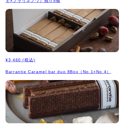
ェ×プラリネノワ）残り5個
¥3,460
(税込)
Barrantie Caramel bar duo 8Box（No.1×No.4）