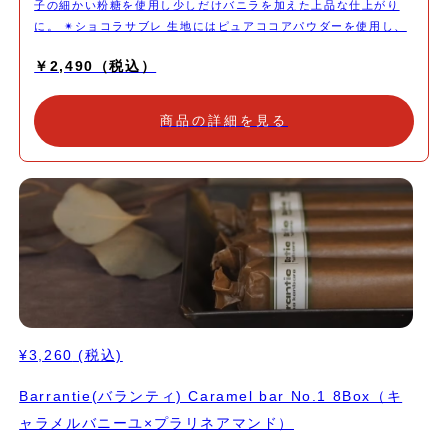
子の細かい粉糖を使用し少しだけバニラを加えた上品な仕上がり
に。 ✴︎ショコラサブレ 生地にはピュアココアパウダーを使用し、
きび砂糖でコクをプラスしました。ガーナ産66％のチョコレート
￥2,490（税込）
を刻んで加えることでカカオの力強さを感じられる仕上がりに。
✴︎全粒粉サブレ 北海道産の全粒粉を使用したサブレ。粒子が荒く
しっとりした喜界島産の粗糖を使用しザクザク食感で小麦をしっか
商品の詳細を見る
りと感じる力強い仕上がりに。 北海道産バター、北海道産小麦
粉、鹿児島喜界島の粗糖、淡路島の藻塩、沖縄のきび砂糖など出来
る限り国産の安心安全な材料を使用し、素材の味を生かしたシンプ
ルなサブレ缶になります。 食感や風味の違いをお愉しみくださ
い。 コロンとした可愛いフォルムの缶に詰めてお送りします。
¥3,260
(税込)
Barrantie(バランティ) Caramel bar No.1 8Box（キ
ャラメルバニーユ×プラリネアマンド）