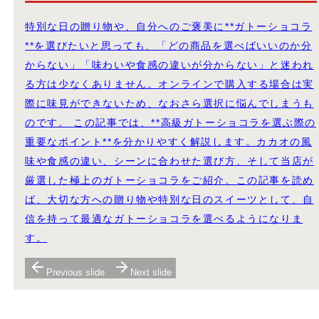
特別な日の贈り物や、自分へのご褒美に**ガトーショコラ
**を選びたいと思っても、「どの商品を選べばいいのか分
からない」「味わいや食感の違いが分からない」と迷われ
る方は少なくありません。オンラインで購入する場合は実
際に味見ができないため、なおさら選択に悩んでしまうも
のです。 この記事では、**高級ガトーショコラを選ぶ際の
重要なポイント**を分かりやすく解説します。カカオの風
味や食感の違い、シーンに合わせた選び方、そして当店が
厳選した極上のガトーショコラをご紹介。この記事を読め
ば、大切な方への贈り物や特別な日のスイーツとして、自
信を持って最適なガトーショコラを選べるようになりま
す。
Previous slide
Next slide