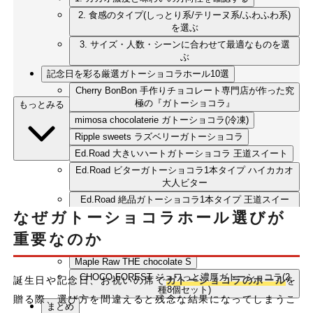
2. 食感のタイプ(しっとり系/テリーヌ系/ふわふわ系)
を選ぶ
3. サイズ・人数・シーンに合わせて最適なものを選
ぶ
記念日を彩る厳選ガトーショコラホール10選
Cherry BonBon 手作りチョコレート専門店が作った究
極の『ガトーショコラ』
もっとみる
mimosa chocolaterie ガトーショコラ(冷凍)
Ripple sweets ラズベリーガトーショコラ
Ed.Road 大きいハートガトーショコラ 王道スイート
Ed.Road ビターガトーショコラ1本タイプ ハイカカオ
大人ビター
Ed.Road 絶品ガトーショコラ1本タイプ 王道スイー
ト!
なぜガトーショコラホール選びが
チョコレートのテリーヌ スペシャルサイズ
重要なのか
Ripple sweets 生チョコテリーヌ
Maple Raw THE chocolate S
CHOCO FOREST ジュワっと濃厚ガトーショコラ(2
誕生日や記念日、お祝いの席で
ガトーショコラのホール
を
種8個セット)
贈る際、選び方を間違えると残念な結果になってしまうこ
まとめ