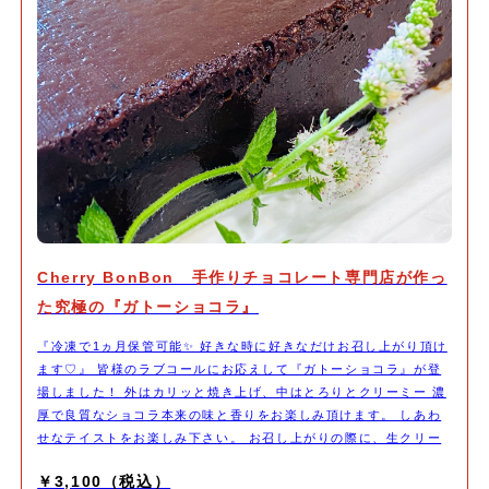
Cherry BonBon 手作りチョコレート専門店が作っ
た究極の『ガトーショコラ』
『冷凍で1ヵ月保管可能✨ 好きな時に好きなだけお召し上がり頂け
ます♡』 皆様のラブコールにお応えして『ガトーショコラ』が登
場しました！ 外はカリッと焼き上げ、中はとろりとクリーミー 濃
厚で良質なショコラ本来の味と香りをお楽しみ頂けます。 しあわ
せなテイストをお楽しみ下さい。 お召し上がりの際に、生クリー
ムやアイスクリームなどを添えて頂くと、より美味しく召し上がっ
￥3,100（税込）
て頂けます。 (召し上がる分だけカットして残りを冷凍保管して頂