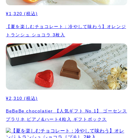
¥1,320
(税込)
【夏を楽しむチョコレート：冷やして味わう】オレンジ
トランシュ ショコラ 3枚入
¥2,310
(税込)
BeBeBe chocolatier 【人気ギフト No.1】 ゴーセンス
プラリネ ピアノ&ハート4粒入 ギフトボックス