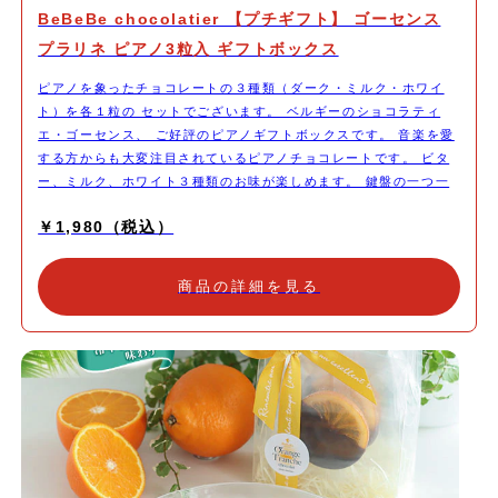
BeBeBe chocolatier 【プチギフト】 ゴーセンス
プラリネ ピアノ3粒入 ギフトボックス
ピアノを象ったチョコレートの３種類（ダーク・ミルク・ホワイ
ト）を各１粒の セットでございます。 ベルギーのショコラティ
エ・ゴーセンス、 ご好評のピアノギフトボックスです。 音楽を愛
する方からも大変注目されているピアノチョコレートです。 ビタ
ー、ミルク、ホワイト３種類のお味が楽しめます。 鍵盤の一つ一
つまで細工してある美しいチョコレートは 見た目もお味もお楽し
￥1,980（税込）
み頂けます。 【ご注意】 パッケージは定番の茶箱を使用しており
ます。
商品の詳細を見る