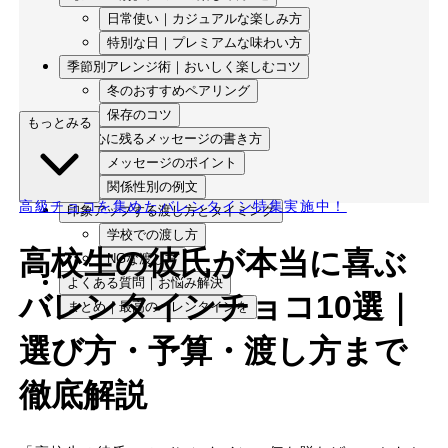
日常使い｜カジュアルな楽しみ方
特別な日｜プレミアムな味わい方
季節別アレンジ術｜おいしく楽しむコツ
冬のおすすめペアリング
保存のコツ
もっとみる
彼の心に残るメッセージの書き方
メッセージのポイント
関係性別の例文
高級チョコを集めたバレンタイン特集実施中！
印象アップする渡し方とタイミング
学校での渡し方
高校生の彼氏が本当に喜ぶ
NGな渡し方
よくある質問｜お悩み解決
バレンタインチョコ10選｜
まとめ｜最高のバレンタインを
選び方・予算・渡し方まで
徹底解説