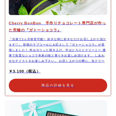
Cherry BonBon 手作りチョコレート専門店が作っ
た究極の『ガトーショコラ』
『冷凍で1ヵ月保管可能✨ 好きな時に好きなだけお召し上がり頂け
ます♡』 皆様のラブコールにお応えして『ガトーショコラ』が登
場しました！ 外はカリッと焼き上げ、中はとろりとクリーミー 濃
厚で良質なショコラ本来の味と香りをお楽しみ頂けます。 しあわ
せなテイストをお楽しみ下さい。 お召し上がりの際に、生クリー
ムやアイスクリームなどを添えて頂くと、より美味しく召し上がっ
￥3,100（税込）
て頂けます。 (召し上がる分だけカットして残りを冷凍保管して頂
けますと、安心して保管出来ます)
商品の詳細を見る