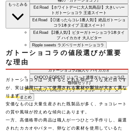
極の『ガトーショコラ』
もっとみる
Ed.Road 【ホワイトデーに大人気商品!】大きいハー
トガトーショコラ 王道スイート
Ed.Road 【◎迷ったらコレ1番人気!】絶品ガトーショ
コラ1本タイプ 王道スイート!
Ed.Road 【2番人気!】ビターガトーショコラ1本タイ
プ ハイカカオ 大人ビター
Ripple sweets ラズベリーガトーショコラ
ガトーショコラの値段選びが重要
Ed.Road ♡x2 王道スイート グルテンフリー ハート
ガトーショコラ2個入
な理由
Ed.Road ♡x2 大人のビター グルテンフリー ハート
ガトーショコラ2個入り ハイカカオ
CHOCO FOREST ジュワっと濃厚ガトーショコラ(2
ガトーショコラは一見するとどれも似たような見た目です
種8個セット)
が、実は
値段によって使用される素材や製法が大きく異な
CHOCO FOREST リッチ・チョコレートテリーヌ
ります
。
まとめ
安価なものは大量生産された既製品が多く、チョコレート
の質や風味が控えめな傾向にあります。
一方、高価格帯の商品は職人が一つひとつ手作りし、厳選
されたカカオやバター、卵などの素材を使用しているた