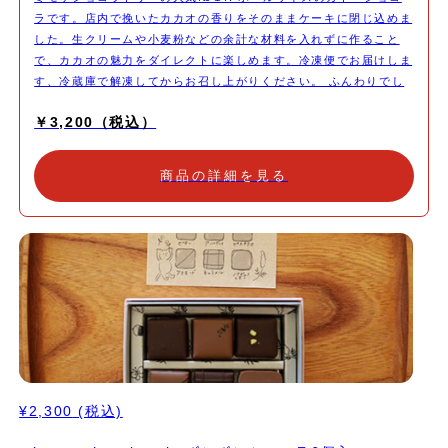
ラです。店内で挽いたカカオの香りをそのままケーキに閉じ込めま
した。生クリームや小麦粉などの余計な材料を入れずに作ること
で、カカオの魅力をダイレクトに楽しめます。冷凍便でお届けしま
す、冷蔵庫で解凍してからお召し上がりください。 ふんわりでし
っとり。 濃厚だけど重くない。 すーっと口で溶ける食感と 芳醇な
￥3,200（税込）
カカオの香り
商品の詳細を見る
¥2,300
(税込)