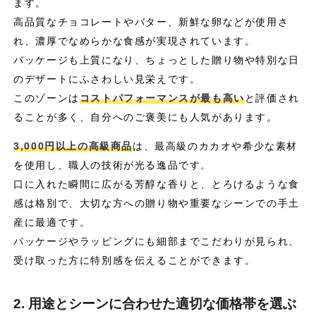
ます。
高品質なチョコレートやバター、新鮮な卵などが使用さ
れ、濃厚でなめらかな食感が実現されています。
パッケージも上質になり、ちょっとした贈り物や特別な日
のデザートにふさわしい見栄えです。
このゾーンは
コストパフォーマンスが最も高い
と評価され
ることが多く、自分へのご褒美にも人気があります。
3,000円以上の高級商品
は、最高級のカカオや希少な素材
を使用し、職人の技術が光る逸品です。
口に入れた瞬間に広がる芳醇な香りと、とろけるような食
感は格別で、大切な方への贈り物や重要なシーンでの手土
産に最適です。
パッケージやラッピングにも細部までこだわりが見られ、
受け取った方に特別感を伝えることができます。
2. 用途とシーンに合わせた適切な価格帯を選ぶ