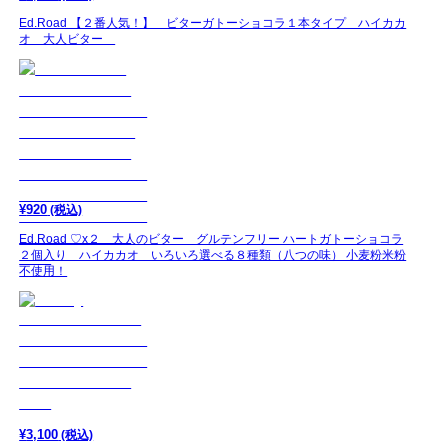
Ed.Road 【２番人気！】 ビターガトーショコラ１本タイプ ハイカカ
オ 大人ビター
¥
920
(税込)
Ed.Road ♡x２ 大人のビター グルテンフリー ハートガトーショコラ
２個入り ハイカカオ いろいろ選べる８種類（八つの味） 小麦粉米粉
不使用！
¥
3,100
(税込)