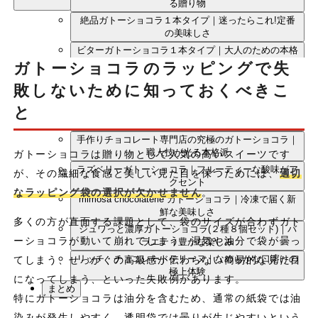
る贈り物
絶品ガトーショコラ１本タイプ｜迷ったらこれ!定番
の美味しさ
ビターガトーショコラ１本タイプ｜大人のための本格
派
ガトーショコラのラッピングで失
ハートガトーショコラ２個入り(大人のビター)｜グル
敗しないために知っておくべきこ
テンフリーの優しさ
と
ハートガトーショコラ２個入り(アールグレイミルク)
｜紅茶の香り広がる上品な味わい
手作りチョコレート専門店の究極のガトーショコラ｜
職人技が光る本格派
ガトーショコラは贈り物として人気の高いスイーツです
ラズベリーガトーショコラ｜フルーティーな酸味がア
が、その繊細な食感と美しい見た目を保つためには、
適切
クセント
なラッピング袋の選択が欠かせません
。
mimosa chocolaterie ガトーショコラ｜冷凍で届く新
鮮な美味しさ
多くの方が直面する課題として、袋のサイズが合わずガト
ジュワっと濃厚ガトーショコラ(２種８個セット)｜バ
ーショコラが動いて崩れてしまう、湿気や油分で袋が曇っ
ラエティ豊かな楽しみ
リッチ・チョコレートテリーヌ｜なめらかな口溶けの
てしまう、せっかくの高級感が伝わらない簡易的な見た目
極上体験
になってしまう、といった失敗例があります。
まとめ
特にガトーショコラは油分を含むため、通常の紙袋では油
染みが発生しやすく、透明袋では曇りが生じやすいという