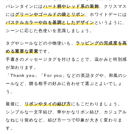
バレンタインには
ハート柄やレッド系の装飾
、クリスマス
には
グリーンやゴールドの袋とリボン
、ホワイトデーには
パステルカラーや白を基調としたデザイン
というように、
シーンに応じた色使いを意識しましょう。
タグやシールなどの小物使いも、
ラッピングの完成度を高
める重要な要素
です。
手書きのメッセージタグを付けることで、温かみと特別感
が加わります。
「Thank you」「For you」などの英語タグや、和風のシ
ールなど、贈る相手の好みに合わせて選ぶとよいでしょ
う。
最後に、
リボンやタイの結び方
にもこだわりましょう。
シンプルな一文字結び、華やかなリボン結び、カジュアル
なねじり留めなど、結び方一つで印象が大きく変わりま
す。