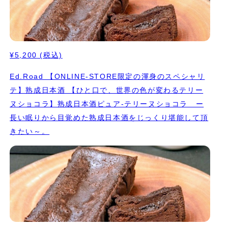
¥5,200
(税込)
Ed.Road 【ONLINE-STORE限定の渾身のスペシャリ
テ】熟成日本酒 【ひと口で、世界の色が変わるテリー
ヌショコラ】熟成日本酒ピュア-テリーヌショコラ ー
長い眠りから目覚めた熟成日本酒をじっくり堪能して頂
きたい～。