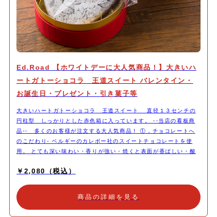
Ed.Road 【ホワイトデーに大人気商品！】大きいハ
ートガトーショコラ 王道スイート バレンタイン・
お誕生日・プレゼント・引き菓子等
大きいハートガトーショコラ 王道スイート 直径１３センチの
円柱型 しっかりとした赤色箱に入っています。 --当店の看板商
品-- 多くのお客様が注文する大人気商品！ ①，チョコレートへ
のこだわり- ベルギーのカレボー社のスイートチョコレートを使
用。 とても深い味わい・香りが強い・焼くと表面が香ばしい・酸
味が少ない。 などの理由から、開業当初から、こだわって使用し
￥2,080（税込）
ております。 ②，グルテンフリー- 小麦粉を一切使用しないこと
で、濃厚で生チョコ半生食感に仕上げています。とろり食感ではな
く、表面は香ばしく、中は、ねっとり濃厚です。 ③，用途- バレ
商品の詳細を見る
ンタイン本命用・結婚式の引菓子・会社の上司に・結婚記念日・お
誕生日に用途様々！