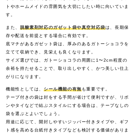
トやホームメイドの雰囲気を大切にしたい時に向いていま
す。
また、
脱酸素剤対応のガゼット袋や真空対応袋
は、長期保
存や配送を前提とする場合に有効です。
底マチがあるガゼット袋は、厚みのあるガトーショコラを
立てて収納でき、見栄えも良くなります。
サイズ選びでは、ガトーショコラの周囲に1〜2cm程度の
余裕を持たせることで、取り出しやすく、かつ美しい仕上
がりになります。
機能性としては、
シール機能の有無
も重要です。
テープ付きの袋は封をする手間が省けて便利ですが、リボ
ンやタイなどで結ぶスタイルにする場合は、テープなしの
袋を選ぶとよいでしょう。
用途に応じて、開封しやすいジッパー付きタイプや、ギフ
ト感を高める台紙付きタイプなども検討する価値がありま