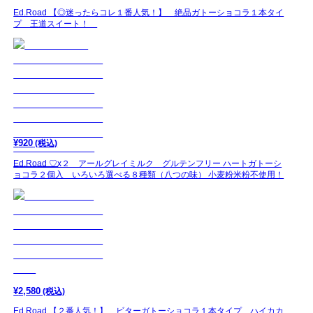
Ed.Road 【◎迷ったらコレ１番人気！】 絶品ガトーショコラ１本タイ
プ 王道スイート！
¥
920
(税込)
Ed.Road ♡x２ アールグレイミルク グルテンフリー ハートガトーシ
ョコラ２個入 いろいろ選べる８種類（八つの味） 小麦粉米粉不使用！
¥
2,580
(税込)
Ed.Road 【２番人気！】 ビターガトーショコラ１本タイプ ハイカカ