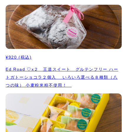
¥920
(税込)
Ed.Road ♡x２ 王道スイート グルテンフリー ハー
トガトーショコラ２個入 いろいろ選べる８種類（八
つの味） 小麦粉米粉不使用！