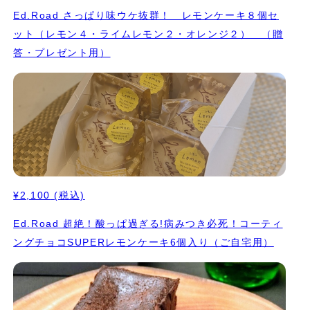
Ed.Road さっぱり味ウケ抜群！ レモンケーキ８個セ
ット（レモン４・ライムレモン２・オレンジ２） （贈
答・プレゼント用）
¥2,100
(税込)
Ed.Road 超絶！酸っぱ過ぎる!病みつき必死！コーティ
ングチョコSUPERレモンケーキ6個入り（ご自宅用）