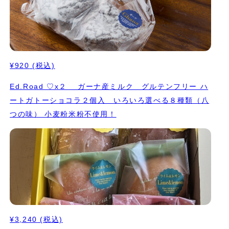
¥920
(税込)
Ed.Road ♡x２ ガーナ産ミルク グルテンフリー ハ
ートガトーショコラ２個入 いろいろ選べる８種類（八
つの味） 小麦粉米粉不使用！
¥3,240
(税込)