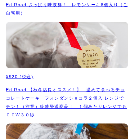
Ed.Road さっぱり味抜群！ レモンケーキ6個入り（ご
自宅用）
¥920
(税込)
Ed.Road 【秋冬店長オススメ！】 温めて食べるチョ
コレートケーキ フォンダンショコラ２個入 レンジで
チン！（注意）冷凍発送商品！ １個あたりレンジで５
００W３０秒