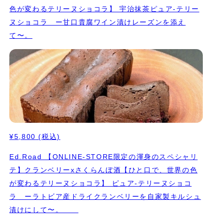
色が変わるテリーヌショコラ】 宇治抹茶ピュア-テリー
ヌショコラ ー甘口貴腐ワイン漬けレーズンを添え
て〜。
¥5,800
(税込)
Ed.Road 【ONLINE-STORE限定の渾身のスペシャリ
テ】クランベリーxさくらんぼ酒【ひと口で、世界の色
が変わるテリーヌショコラ】 ピュア-テリーヌショコ
ラ ーラトビア産ドライクランベリーを自家製キルシュ
漬けにして〜。