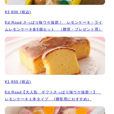
¥3,800
(税込)
Ed.Road さっぱり味ウケ抜群！ レモンケーキ・ライ
ムレモンケーキ各5個セット （贈答・プレゼント用）
¥1,850
(税込)
Ed.Road【大人気 ギフトさっぱり味ウケ抜群！】
レモンケーキ１本タイプ (贈答用におすすめ）