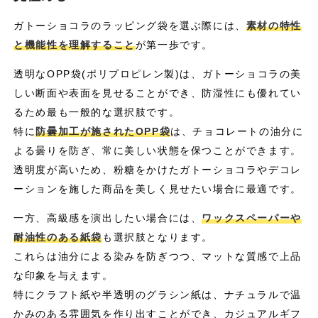
ガトーショコラのラッピング袋を選ぶ際には、
素材の特性
と機能性を理解すること
が第一歩です。
透明なOPP袋(ポリプロピレン製)は、ガトーショコラの美
しい断面や表面を見せることができ、防湿性にも優れてい
るため最も一般的な選択肢です。
特に
防曇加工が施されたOPP袋
は、チョコレートの油分に
よる曇りを防ぎ、常に美しい状態を保つことができます。
透明度が高いため、粉糖をかけたガトーショコラやデコレ
ーションを施した商品を美しく見せたい場合に最適です。
一方、高級感を演出したい場合には、
ワックスペーパーや
耐油性のある紙袋
も選択肢となります。
これらは油分による染みを防ぎつつ、マットな質感で上品
な印象を与えます。
特にクラフト紙や半透明のグラシン紙は、ナチュラルで温
かみのある雰囲気を作り出すことができ、カジュアルギフ