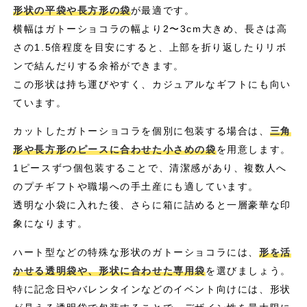
形状の平袋や長方形の袋
が最適です。
横幅はガトーショコラの幅より2〜3cm大きめ、長さは高
さの1.5倍程度を目安にすると、上部を折り返したりリボ
ンで結んだりする余裕ができます。
この形状は持ち運びやすく、カジュアルなギフトにも向い
ています。
カットしたガトーショコラを個別に包装する場合は、
三角
形や長方形のピースに合わせた小さめの袋
を用意します。
1ピースずつ個包装することで、清潔感があり、複数人へ
のプチギフトや職場への手土産にも適しています。
透明な小袋に入れた後、さらに箱に詰めると一層豪華な印
象になります。
ハート型などの特殊な形状のガトーショコラには、
形を活
かせる透明袋や、形状に合わせた専用袋
を選びましょう。
特に記念日やバレンタインなどのイベント向けには、形状