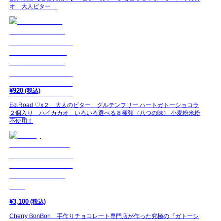
オ 大人ビター
¥
920
(税込)
Ed.Road ♡x２ 大人のビター グルテンフリー ハートガトーショコラ
２個入り ハイカカオ いろいろ選べる８種類（八つの味） 小麦粉米粉
不使用！
¥
3,100
(税込)
Cherry BonBon 手作りチョコレート専門店が作った究極の『ガトーシ