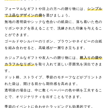
フォーマルなギフトや目上の方への贈り物には、
シンプル
で上品なデザインの袋
を選びましょう。
無地の透明袋やシックな色合いの紙袋に、落ち着いた色の
リボンやタグを添えることで、洗練された印象を与えるこ
とができます。
ゴールドやシルバーのリボン、ブラウンやネイビーの台紙
を組み合わせると、高級感が一層引き立ちます。
カジュアルなギフトや友人への贈り物には、
柄入りの袋や
カラフルなリボン
を取り入れて楽しい雰囲気を演出できま
す。
ドット柄、ストライプ、季節のモチーフなどがプリントさ
れた袋は、開ける前から期待感を高めます。
透明袋の場合は、中に敷くペーパーの色や柄を工夫するこ
とで、オリジナリティを出すこともできます。
季節のイベントに合わせたラッピングも効果的です。