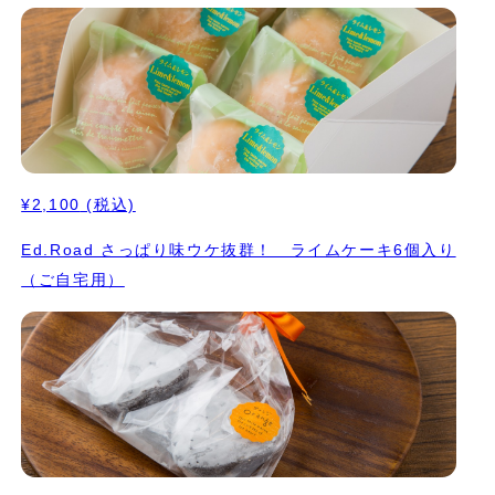
¥2,100
(税込)
Ed.Road さっぱり味ウケ抜群！ ライムケーキ6個入り
（ご自宅用）