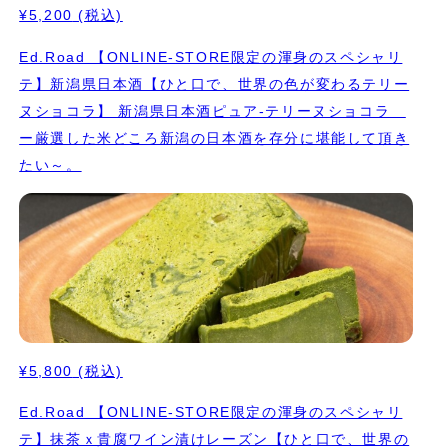
¥5,200
(税込)
Ed.Road 【ONLINE-STORE限定の渾身のスペシャリ
テ】新潟県日本酒【ひと口で、世界の色が変わるテリー
ヌショコラ】 新潟県日本酒ピュア-テリーヌショコラ
ー厳選した米どころ新潟の日本酒を存分に堪能して頂き
たい～。
¥5,800
(税込)
Ed.Road 【ONLINE-STORE限定の渾身のスペシャリ
テ】抹茶ｘ貴腐ワイン漬けレーズン【ひと口で、世界の