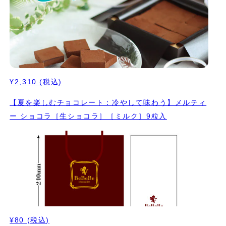
¥2,310
(税込)
【夏を楽しむチョコレート：冷やして味わう】メルティ
ー ショコラ［生ショコラ］［ミルク］9粒入
¥80
(税込)