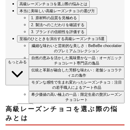
高級レーズンチョコを選ぶ際の悩みとは
本当に美味しい高級レーズンチョコの選び方
1. 原材料の品質を見極める
2. 製法へのこだわりを確認する
3. ブランドの信頼性を評価する
至福のひとときを演出する高級レーズンチョコ5選
繊細な味わいと芸術的な美しさ：BeBeBe chocolatier
のプレミアムコレクション
自然の恵みを活かした風味豊かな一品：オーガニック
もっとみる
チョコレート専門店の逸品
伝統と革新が融合した芳醇な味わい：老舗ショコラテ
ィエの逸作
モダンな感性で生まれ変わったレーズンチョコ：注目
の若手職人によるアート作品
希少価値の高い極上の一品：限定生産の贅沢レーズン
チョコレート
まとめ
高級レーズンチョコを選ぶ際の悩
みとは