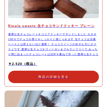
Ripple sweets 生チョコサンドクッキー プレーン
濃厚な生チョコレートをココアクッキーでサンドしました カカオ
100％でチョコの香りをしっかりと感じられます 生チョコは豆腐
ベースとは思えないほど濃厚！ チョコスイーツが好きな方にオス
スメです 濃厚な生チョコをヴィーガン＆グルテンフリーで みっち
り間に詰まったチョコレートは試作を重ねて作った濃厚な生チョコ
レート チョコの香りをダイレクトに感じられます サンド部分のク
￥2,520（税込）
ッキーもヴィーガン＆グルテンフリー しっとりとしたクッキーに
サンドされた濃厚な生チョコが特徴です。 冷凍便で配送しますの
で一つづつ好きなタイミングで解凍してお召し上がる事ができま
商品の詳細を見る
す。 バターや白砂糖、小麦粉を使っていない為食べた後も胃もた
れや罪悪感がなくどんな方も楽しんで食べられます