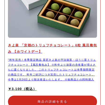
きよ泉 「京都のトリュフチョコレート」6粒 風呂敷包
み 【ホワイトデー】
"昨年完売！冬季限定商品 茶匠きよ泉の宇治抹茶・ほうじ茶トリュ
フチョコレート 【風呂敷包み】 ※昨年より抹茶の含有量が増えさ
らに濃くなりました。 このトリュフチョコレートは冬季期間限定
の商品です。 昨年ご好評につき完売したトリュフチョコレート、
今季は1月26日より順次発送いたします。 ※他商品との同時購入
の際は、この商品の発送と同時にお送りいたします。 直径3cmほ
￥3,100（税込）
どの球形に丸めたガナッシュに、茶師自らが厳選した茶葉のみを使
用した宇治抹茶・ほうじ茶のチョコレートをコーティングしまし
た。 原料に、抹茶・ほうじ茶の風味を引き立てる厳選した生クリ
商品の詳細を見る
ームを使用し、口どけなめらかなトリュフに仕上げました。 石臼