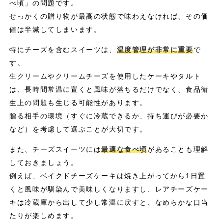
べ頃」の問題です。
せっかくの贈り物が最高の状態で味わえなければ、その価
値は半減してしまいます。
特にチーズを含むスイーツは、
温度管理が非常に重要
で
す。
生クリームやクリームチーズを使用したケーキやタルト
は、長時間常温に置くと風味が落ちるだけでなく、食品衛
生上の問題も生じる可能性があります。
贈る相手の環境（すぐに冷蔵できるか、持ち運びが必要か
など）を考慮して選ぶことが大切です。
また、チーズスイーツには
最適な食べ頃
があることも理解
しておきましょう。
例えば、ベイクドチーズケーキは焼き上がってから1日置
くと風味が馴染んで美味しくなりますし、レアチーズケー
キは冷蔵庫から出して少し常温に戻すと、なめらかな口当
たりが楽しめます。