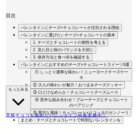
目次
バレンタインにチーズ×チョコレートが注目される理由
バレンタインに選びたいチーズ×チョコレートの基本
1. チーズとチョコレートの相性を考える
2. 見た目と味のバランスを大切に
3. 保存方法と食べ頃を確認する
バレンタインにおすすめのチーズ×チョコレートスイーツ5選
① しっとり濃厚な味わい！ニューヨークチーズケー
キ
② 大人の味わいが魅力！おつまみチーズクッキー
もっとみる
③ 口どけなめらか！チョコレートチーズムース
④ 意外な組み合わせ！ブルーチーズとチョコレート
のペアリング
⑤ 贅沢な風味！チョコレート×リコッタのカンノーリ
高級チョコを集めたバレンタイン特集実施中！
まとめ：チーズとチョコレートで特別なバレンタインを