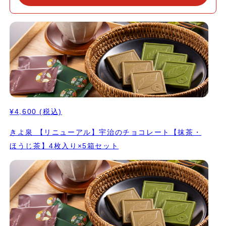
で挽くのは、時間も手間もかかる大変な作業ですが、人の手で丁寧
に挽くことで「 味・香り・色・泡立ち」と、五感で抹茶をお愉し
みいただけるのは石臼挽きならではの特徴です。 原料に通常のほ
うじ茶とは違う、一番茶の茎の部分を独自の焙煎方法の「砂炒り焙
煎」で炒ったオリジナルの茎ほうじ茶を使用することで甘みが強
く、茎の持ち味が生かされた独特の香ばしさを感じていただける一
品となりました。 高級感のある京都きよ泉オリジナルの箔押しの
パッケージでお届けいたします。"
¥4,600
(税込)
きよ泉 【リニューアル】宇治のチョコレート【抹茶・
ほうじ茶】4枚入り×5箱セット