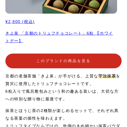
¥2,800
(税込)
きよ泉 「京都のトリュフチョコレート」6粒 【ホワイ
トデー】
このブランドの商品を見る
京都の老舗茶舗「きよ泉」が手がける、上質な
宇治抹茶
を
贅沢に使用したトリュフチョコレートです。
6粒入りで風呂敷包みという和の趣ある装いは、大切な方
への特別な贈り物に最適です。
抹茶とほうじ茶の2種類が楽しめるセットで、それぞれ異
なる茶葉の個性を味わえます。
トリュフタイプならではの、外側のきめ細かい抹茶パウダ