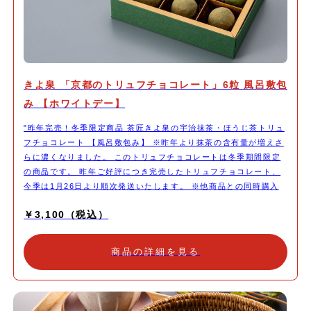
きよ泉 「京都のトリュフチョコレート」6粒 風呂敷包
み 【ホワイトデー】
"昨年完売！冬季限定商品 茶匠きよ泉の宇治抹茶・ほうじ茶トリュ
フチョコレート 【風呂敷包み】 ※昨年より抹茶の含有量が増えさ
らに濃くなりました。 このトリュフチョコレートは冬季期間限定
の商品です。 昨年ご好評につき完売したトリュフチョコレート、
今季は1月26日より順次発送いたします。 ※他商品との同時購入
の際は、この商品の発送と同時にお送りいたします。 直径3cmほ
￥3,100（税込）
どの球形に丸めたガナッシュに、茶師自らが厳選した茶葉のみを使
用した宇治抹茶・ほうじ茶のチョコレートをコーティングしまし
た。 原料に、抹茶・ほうじ茶の風味を引き立てる厳選した生クリ
商品の詳細を見る
ームを使用し、口どけなめらかなトリュフに仕上げました。 石臼
で挽くのは、時間も手間もかかる大変な作業ですが、人の手で丁寧
に挽くことで「 味・香り・色・泡立ち」と、五感で抹茶をお愉し
みいただけるのは石臼挽きならではの特徴です。 原料に通常のほ