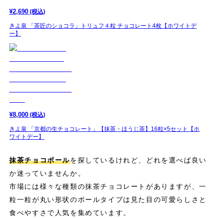
¥
2,690
(税込)
きよ泉 「茶匠のショコラ」トリュフ４粒 チョコレート4枚【ホワイトデ
ー】
¥
8,000
(税込)
きよ泉 「京都の生チョコレート」【抹茶・ほうじ茶】16粒×5セット【ホ
ワイトデー】
抹茶チョコボール
を探しているけれど、どれを選べば良い
か迷っていませんか。
市場には様々な種類の抹茶チョコレートがありますが、一
粒一粒が丸い形状のボールタイプは見た目の可愛らしさと
食べやすさで人気を集めています。