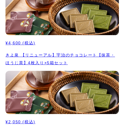
うじ茶とは違う、一番茶の茎の部分を独自の焙煎方法の「砂炒り焙
煎」で炒ったオリジナルの茎ほうじ茶を使用することで甘みが強
く、茎の持ち味が生かされた独特の香ばしさを感じていただける一
品となりました。 高級感のある京都きよ泉オリジナルの箔押しの
パッケージでお届けいたします。"
¥4,600
(税込)
きよ泉 【リニューアル】宇治のチョコレート【抹茶・
ほうじ茶】4枚入り×5箱セット
¥2,050
(税込)