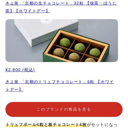
きよ泉 「京都の生チョコレート」32粒 【抹茶・ほうじ
茶】【ホワイトデー】
¥2,800
(税込)
きよ泉 「京都のトリュフチョコレート」6粒 【ホワイ
トデー】
このブランドの商品を見る
トリュフボール4粒と板チョコレート4枚
がセットになっ