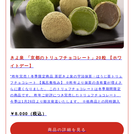
きよ泉 「京都のトリュフチョコレート」20粒 【ホワ
イトデー】
"昨年完売！冬季限定商品 茶匠きよ泉の宇治抹茶・ほうじ茶トリュ
フチョコレート 【風呂敷包み】 ※昨年より抹茶の含有量が増えさ
らに濃くなりました。 このトリュフチョコレートは冬季期間限定
の商品です。 昨年ご好評につき完売したトリュフチョコレート、
今季は1月26日より順次発送いたします。 ※他商品との同時購入
の際は、この商品の発送と同時にお送りいたします。 直径3cmほ
￥8,000（税込）
どの球形に丸めたガナッシュに、茶師自らが厳選した茶葉のみを使
用した宇治抹茶・ほうじ茶のチョコレートをコーティングしまし
た。 原料に、抹茶・ほうじ茶の風味を引き立てる厳選した生クリ
商品の詳細を見る
ームを使用し、口どけなめらかなトリュフに仕上げました。 石臼