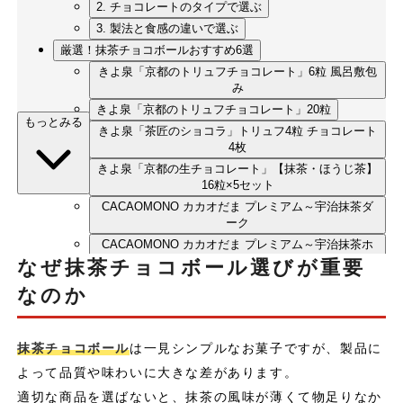
2. チョコレートのタイプで選ぶ
3. 製法と食感の違いで選ぶ
厳選！抹茶チョコボールおすすめ6選
きよ泉「京都のトリュフチョコレート」6粒 風呂敷包
み
きよ泉「京都のトリュフチョコレート」20粒
もっとみる
きよ泉「茶匠のショコラ」トリュフ4粒 チョコレート
4枚
きよ泉「京都の生チョコレート」【抹茶・ほうじ茶】
16粒×5セット
CACAOMONO カカオだま プレミアム～宇治抹茶ダ
ーク
CACAOMONO カカオだま プレミアム～宇治抹茶ホ
ワイト
なぜ抹茶チョコボール選びが重要
まとめ
なのか
抹茶チョコボール
は一見シンプルなお菓子ですが、製品に
よって品質や味わいに大きな差があります。
適切な商品を選ばないと、抹茶の風味が薄くて物足りなか