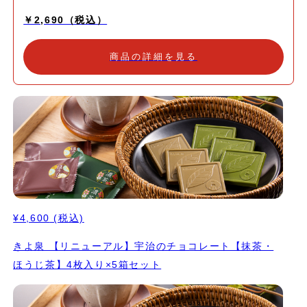
のコンビセットです。 今年のバレンタインに大人のチョコレート
￥2,690（税込）
はいかがでしょうか。 ※昨年より抹茶の含有量が増えさらに濃く
なりました。 直径3cmほどの球形に丸めたガナッシュに、茶師自
らが厳選した茶葉のみを使用した宇治抹茶・ほうじ茶のチョコレー
商品の詳細を見る
トをコーティングしました。 原料に、抹茶・ほうじ茶の風味を引
き立てる厳選した生クリームを使用し、口どけなめらかなトリュフ
に仕上げました。 京都・宇治のお茶を素材に使った抹茶とほうじ
茶のチョコレートです。 ベースのホワイトチョコも独自のレシピ
で上質の抹茶の風味、こうばしいほうじ茶の風味を引き出せるよう
原料の配合を吟味しました。 大手メーカーにはない、本当の抹
茶・ほうじ茶の風味を味わっていただきたいという思いで思考錯誤
し、完成しました。 石臼で挽くのは、時間も手間もかかる大変な
作業ですが、人の手で丁寧に挽くことで「 味・香り・色・泡立
ち」と、五感で抹茶をお愉しみいただけるのは石臼挽きならではの
特徴です。 原料に通常のほうじ茶とは違う、一番茶の茎の部分を
¥4,600
(税込)
独自の焙煎方法の「砂炒り焙煎」で炒ったオリジナルの茎ほうじ茶
を使用することで甘みが強く、茎の持ち味が生かされた独特の香ば
きよ泉 【リニューアル】宇治のチョコレート【抹茶・
しさを感じていただける一品となりました。 高級感のある京都き
ほうじ茶】4枚入り×5箱セット
よ泉オリジナルの箔押しのパッケージでお届けいたします。 こち
らの商品は赤の手提げ袋をお付けできます。ご希望の場合はご要望
にご記入ください。