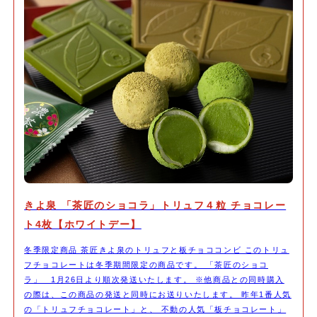
きよ泉 「茶匠のショコラ」トリュフ４粒 チョコレー
ト4枚【ホワイトデー】
冬季限定商品 茶匠きよ泉のトリュフと板チョココンビ このトリュ
フチョコレートは冬季期間限定の商品です。 「茶匠のショコ
ラ」 1月26日より順次発送いたします。 ※他商品との同時購入
の際は、この商品の発送と同時にお送りいたします。 昨年1番人気
の「トリュフチョコレート」と、 不動の人気「板チョコレート」