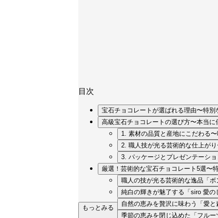
目次
宝石チョコレートが選ばれる理由〜特別
高級宝石チョコレートの選び方〜本当に
1. 素材の品質と産地にこだわる
2. 職人技が光る芸術的な仕上が
3. パッケージとプレゼンテーシ
厳選！芸術的な宝石チョコレート5選〜
職人の技が光る芸術的な逸品「ボン
純白の輝きが魅了する「siro 愛
自然の恵みを贅沢に味わう「愛と
もっとみる
季節の恵みを閉じ込めた「フルーツ