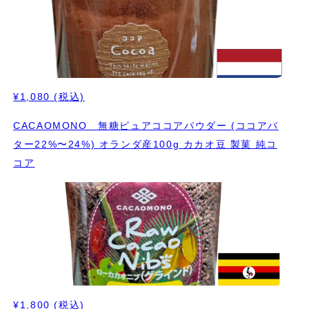
¥1,080
(税込)
CACAOMONO 無糖ピュアココアパウダー (ココアバ
ター22%〜24%) オランダ産100g カカオ豆 製菓 純コ
コア
¥1,800
(税込)