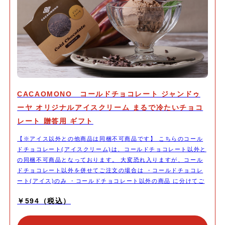
CACAOMONO コールドチョコレート ジャンドゥ
ーヤ オリジナルアイスクリーム まるで冷たいチョコ
レート 贈答用 ギフト
【※アイス以外との他商品は同梱不可商品です】 こちらのコール
ドチョコレート(アイスクリーム)は、コールドチョコレート以外と
の同梱不可商品となっております。 大変恐れ入りますが、コール
ドチョコレート以外を併せてご注文の場合は ・コールドチョコレ
ート(アイス)のみ ・コールドチョコレート以外の商品 に分けてご
注文頂きますようお願いいたします。 他種類のコールドチョコレ
￥594（税込）
ートとは同梱可能です。 【カカオものオリジナルアイスクリー
ム】 ジャンドゥイアの発祥、起源は、イタリアのトリノのチョコ
レート職人たちが、1865年に発明したことから始まりました。 ジ