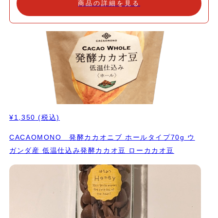
商品の詳細を見る
ャンドゥイアとは、焙煎したナッツ類、主にヘーゼルナッツやアー
モンドのペーストをチョコレートに練りこんだもの。 くちどけ清
らかで香り豊かなチョコレートがジャンドゥイアです。 口の中で
溶けるようなカカオの風味、贅沢なジャンドゥーヤチョコレートを
使用したオリジナルアイスクリームが登場しました。 まるで冷た
いチョコレートを食べているかのような濃厚な味わいは、チョコレ
ート好きにはたまらない一品です。 贈答用にも最適なこのアイス
クリームは、特別な日のプチ贈り物やお誕生日プレゼントとしても
喜ばれること間違いなし。 大切な人への気持ちを添えて、特別な
ひとときを共有しませんか？ ジャンドゥーヤチョコレートの濃厚
な味わいを楽しむ至福のひとときが、あなたの日常を特別なものに
¥1,350
(税込)
変えてくれることでしょう。是非、贈り物や自分へのご褒美として
お楽しみください。 "追いカカオ"を楽しめる、カカオニブトッピ
CACAOMONO 発酵カカオニブ ホールタイプ70g ウ
ング付きです。 【内容量】60ml 【製造国】日本 【加工者】カカ
ガンダ産 低温仕込み発酵カカオ豆 ローカカオ豆
オもの 【栄養成分表】1個(60ml)あたり ・エネルギー158kcal ・
たんぱく質2.4g ・脂質9.2g ・炭水化物 16.4g ・食塩相当量
0.05g