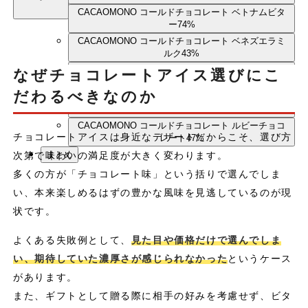
CACAOMONO コールドチョコレート ベトナムビタ
ー74%
CACAOMONO コールドチョコレート ベネズエラミ
ルク43%
CACAOMONO コールドチョコレート エクアドルビ
なぜチョコレートアイス選びにこ
ター71%
だわるべきなのか
CACAOMONO コールドチョコレート ペルービター
65%
CACAOMONO コールドチョコレート ルビーチョコ
チョコレートアイスは身近なデザートだからこそ、選び方
レート47%
まとめ
次第で味わいの満足度が大きく変わります。
多くの方が「チョコレート味」という括りで選んでしま
い、本来楽しめるはずの豊かな風味を見逃しているのが現
状です。
よくある失敗例として、
見た目や価格だけで選んでしま
い、期待していた濃厚さが感じられなかった
というケース
があります。
また、ギフトとして贈る際に相手の好みを考慮せず、ビタ