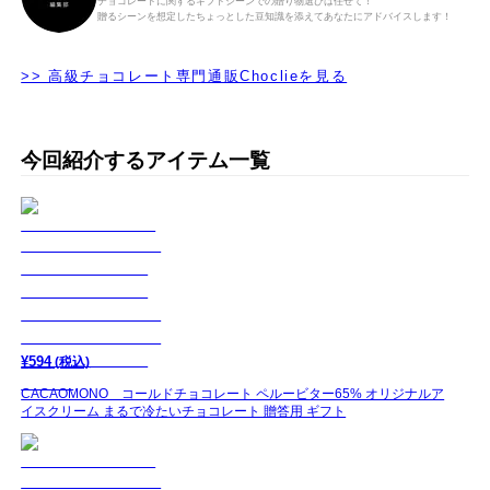
チョコレートに関するギフトシーンでの贈り物選びは任せて！
贈るシーンを想定したちょっとした豆知識を添えてあなたにアドバイスします！
>> 高級チョコレート専門通販Choclieを見る
今回紹介するアイテム一覧
¥
594
(税込)
CACAOMONO コールドチョコレート ペルービター65% オリジナルア
イスクリーム まるで冷たいチョコレート 贈答用 ギフト