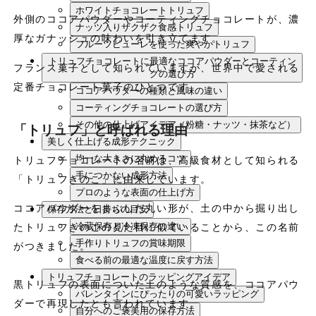
ホワイトチョコレートトリュフ
外側のココアパウダーやコーティングチョコレートが、濃
ナッツ入りザクザク食感トリュフ
厚なガナッシュの味わいを引き立てます。
フルーツピューレを使った爽やかトリュフ
トリュフチョコレートに最適なココアパウダーとコーティン
フランス菓子として知られていますが、世界中で愛される
グの選び方
定番チョコレート菓子のひとつです。
ココアパウダーの種類と風味の違い
コーティングチョコレートの選び方
その他の仕上げアイデア（粉糖・ナッツ・抹茶など）
「トリュフ」と呼ばれる理由
美しく仕上げる成形テクニック
均一な大きさに丸めるコツ
トリュフチョコレートの名前は、高級食材として知られる
手につかない成形方法
「トリュフきのこ」に由来しています。
プロのような表面の仕上げ方
ココアパウダーをまぶした丸い形が、土の中から掘り出し
保存方法と日持ちの目安
冷蔵保存と冷凍保存の違い
たトリュフきのこの見た目に似ていることから、この名前
手作りトリュフの賞味期限
がつきました。
食べる前の最適な温度に戻す方法
トリュフチョコレートのラッピングアイデア
黒トリュフの表面についた土のような質感を、ココアパウ
バレンタインにぴったりの可愛いラッピング
ダーで再現したとも言われています。
自分へのご褒美用の保存方法