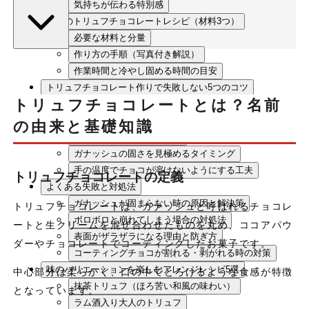
気持ちが伝わる特別感
基本のトリュフチョコレートレシピ（材料3つ）
必要な材料と分量
作り方の手順（写真付き解説）
作業時間と冷やし固める時間の目安
トリュフチョコレート作りで失敗しない5つのコツ
トリュフチョコレートとは？名前
チョコレートの選び方（カカオ含有量と味の関係）
生クリームの脂肪分は35%以上を選ぶ
の由来と基礎知識
湯煎の温度管理が成功の鍵
ガナッシュの固さを見極めるタイミング
手の温度でチョコが溶けないようにする工夫
トリュフチョコレートの定義
よくある失敗と対処法
ガナッシュが固まらない時の原因と解決策
トリュフチョコレートは、ガナッシュと呼ばれるチョコレ
ボロボロと崩れてしまう場合の対処法
ートと生クリームを混ぜ合わせたものを丸め、ココアパウ
表面がザラザラになる理由と防ぎ方
ダーやチョコレートでコーティングしたお菓子です。
コーティングチョコが割れる・剥がれる時の対策
味のバリエーションを楽しむアレンジレシピ5選
中心部分は柔らかく、口の中でとろけるような食感が特徴
抹茶トリュフ（ほろ苦い和風の味わい）
となっています。
ラム酒入り大人のトリュフ