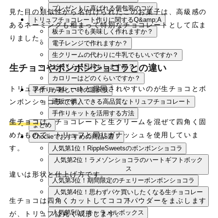
プレゼントに喜ばれる個包装のコツ
見た目の類似性から名付けられたこのお菓子は、高級感の
トリュフチョコレート作りに関するQ&amp;A
あるネーミングも相まって特別なチョコレートとして広ま
板チョコでも美味しく作れますか？
りました。
電子レンジで作れますか？
生クリームの代わりに牛乳でもいいですか？
生チョコやボンボンショコラとの違い
どのくらい日持ちしますか？
カロリーはどのくらいですか？
トリュフチョコレートと混同されやすいのが生チョコとボ
手作りが難しい時の選択肢
ンボンショコラです。
通販で購入できる高品質なトリュフチョコレート
手作りキットを活用する方法
生チョコ
は、チョコレートと生クリームを混ぜて四角く固
まとめ
めたもので、トリュフと同じガナッシュを使用していま
Choclieでおすすめの商品5選！
す。
人気第1位！RippleSweetsのボンボンショコラ
人気第2位！ラメゾンショコラのハートギフトボック
ス
違いは形状と仕上げ方です。
人気第3位！期間限定のチェリーボンボンショコラ
人気第4位！思わずパケ買いしたくなる生チョコレー
生チョコは四角くカットしてココアパウダーをまぶします
ト
人気第5位！キャラメルボックス
が、トリュフは丸く成形します。