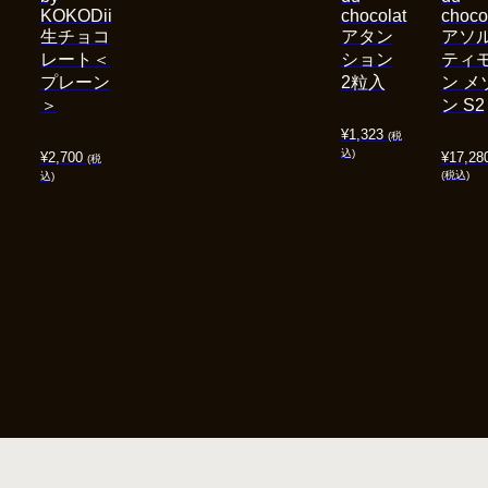
KOKODii
chocolat
choco
生チョコ
アタン
アソ
レート＜
ション
ティ
プレーン
2粒入
ン メ
＞
ン S2
¥
1,323
(税
込)
¥
2,700
¥
17,28
(税
(税込)
込)