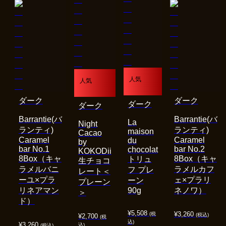
人気
人気
ダーク
ダーク
ダーク
ダーク
Barrantie(バ
Barrantie(バ
La
Night
ランティ)
ランティ)
maison
Cacao
Caramel
Caramel
du
by
bar No.1
bar No.2
chocolat
KOKODii
8Box（キャ
8Box（キャ
トリュ
生チョコ
ラメルバニ
ラメルカフ
フ プレ
レート＜
ーユ×プラ
ェ×プラリ
ーン
プレーン
リネアマン
90g
ネノワ）
＞
ド）
¥
5,508
¥
3,260
(税
(税込)
¥
2,700
(税
込)
¥
3,260
込)
(税込)