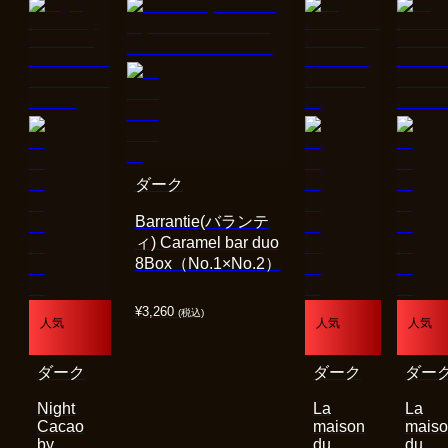
ダーク
Barrantie(バランテ
ィ) Caramel bar duo
8Box（No.1×No.2）
¥
3,260
(税込)
人気
人気
人気
ダーク
ダーク
ダー
Night
La
La
Cacao
maison
mais
by
du
du