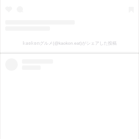
𝕜𝕒𝕠𝕜𝕠𝕟グルメ(@kaokon.eat)がシェアした投稿