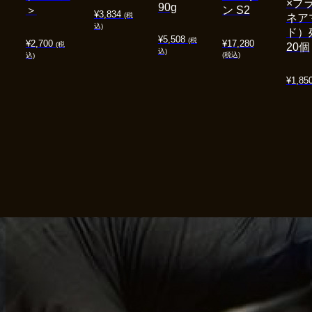
×プ
90g
＞
ン S2
¥
3,834
(税
ネア
込)
ド）
¥
5,508
(税
¥
2,700
¥
17,280
(税
20個
込)
(税込)
込)
¥
1,85