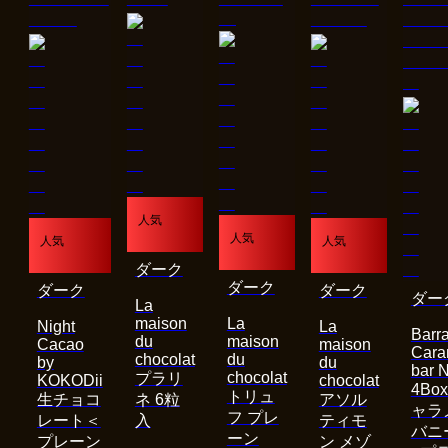
人気
人気
人気
人気
ダーク
ダーク
ダーク
ダーク
ダー
La
maison
La
Night
La
Barra
du
maison
Cacao
maison
Cara
chocolat
du
by
du
bar 
chocolat
プラリ
KOKODii
chocolat
4Bo
トリュ
生チョコ
ネ 6粒
アソル
ャラ
フ プレ
レート＜
入
ティモ
バニ
ーン
プレーン
ン メゾ