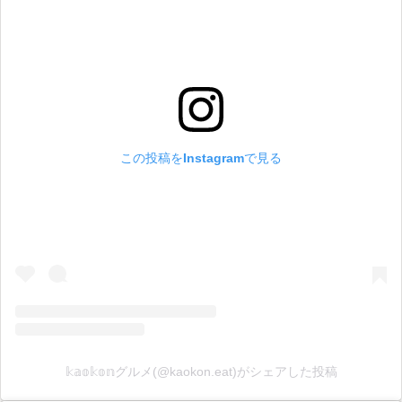
この投稿をInstagramで見る
𝕜𝕒𝕠𝕜𝕠𝕟グルメ(@kaokon.eat)がシェアした投稿