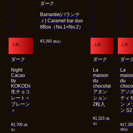
ダーク
Barrantie(バランテ
ィ) Caramel bar duo
8Box（No.1×No.2）
¥
3,260
(税込)
人気
人気
人気
ダーク
ダーク
ダー
Night
La
La
Cacao
maison
mais
by
du
du
KOKODii
chocolat
choco
生チョコ
アタン
アソ
レート＜
ション
ティ
プレーン
2粒入
ン メ
＞
ン S2
¥
1,323
(税
込)
¥
2,700
¥
17,28
(税
(税込)
込)