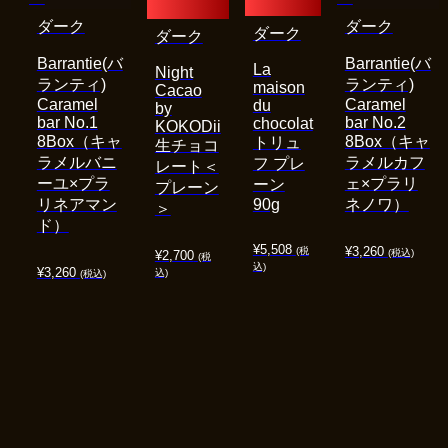
ダーク
ダーク
ダーク
ダーク
Barrantie(バ
Barrantie(バ
La
Night
ランティ)
ランティ)
maison
Cacao
Caramel
Caramel
du
by
bar No.1
bar No.2
chocolat
KOKODii
8Box（キャ
8Box（キャ
トリュ
生チョコ
ラメルバニ
ラメルカフ
フ プレ
レート＜
ーユ×プラ
ェ×プラリ
ーン
プレーン
リネアマン
90g
ネノワ）
＞
ド）
¥
5,508
¥
3,260
(税
(税込)
¥
2,700
(税
込)
¥
3,260
込)
(税込)