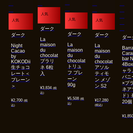
人気
人気
人気
人気
ダーク
ダーク
ダーク
ダーク
ダー
La
maison
La
Night
La
Barra
du
maison
Cacao
maison
Cara
chocolat
du
by
du
bar 
chocolat
プラリ
KOKODii
chocolat
4Bo
トリュ
生チョコ
ネ 6粒
アソル
ャラ
フ プレ
レート＜
入
ティモ
バニ
ーン
プレーン
ン メゾ
×プ
90g
＞
ン S2
¥
3,834
(税
ネア
込)
ド）
¥
5,508
(税
¥
2,700
¥
17,280
(税
20個
込)
(税込)
込)
¥
1,85