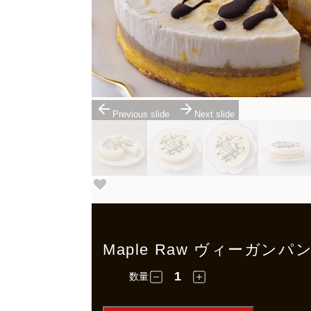
Previous slide
Next slide
Maple Raw ヴィーガン
数量