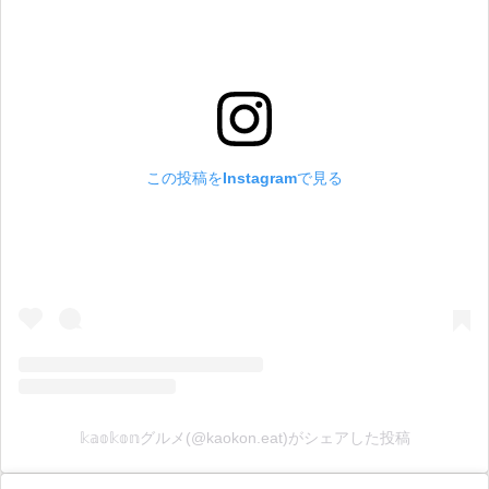
この投稿をInstagramで見る
𝕜𝕒𝕠𝕜𝕠𝕟グルメ(@kaokon.eat)がシェアした投稿