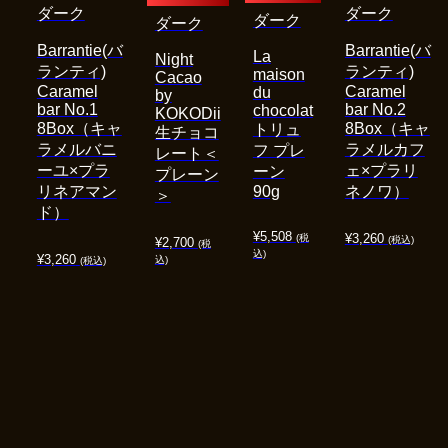
ダーク
ダーク
ダーク
ダーク
Barrantie(バ
Barrantie(バ
La
Night
ランティ)
ランティ)
maison
Cacao
Caramel
Caramel
du
by
bar No.1
bar No.2
chocolat
KOKODii
8Box（キャ
8Box（キャ
トリュ
生チョコ
ラメルバニ
ラメルカフ
フ プレ
レート＜
ーユ×プラ
ェ×プラリ
ーン
プレーン
リネアマン
90g
ネノワ）
＞
ド）
¥
5,508
¥
3,260
(税
(税込)
¥
2,700
(税
込)
¥
3,260
込)
(税込)