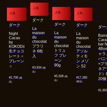
人気
人気
人気
人気
ダーク
ダーク
ダーク
ダーク
ダー
La
maison
La
Night
La
Barra
du
maison
Cacao
maison
Cara
chocolat
du
by
du
bar 
chocolat
プラリ
KOKODii
chocolat
4Bo
トリュ
生チョコ
ネ 6粒
アソル
ャラ
フ プレ
レート＜
入
ティモ
バニ
ーン
プレーン
ン メゾ
×プ
90g
＞
ン S2
¥
3,834
(税
ネア
込)
ド）
¥
5,508
(税
¥
2,700
¥
17,280
(税
20個
込)
(税込)
込)
¥
1,85