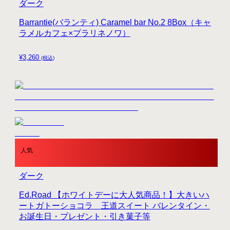
ダーク
Barrantie(バランティ) Caramel bar No.2 8Box（キャ
ラメルカフェ×プラリネノワ）
¥
3,260
(税込)
人気
ダーク
Ed.Road 【ホワイトデーに大人気商品！】大きいハ
ートガトーショコラ 王道スイート バレンタイン・
お誕生日・プレゼント・引き菓子等