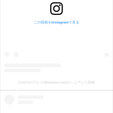
この投稿をInstagramで見る
𝕜𝕒𝕠𝕜𝕠𝕟グルメ(@kaokon.eat)がシェアした投稿