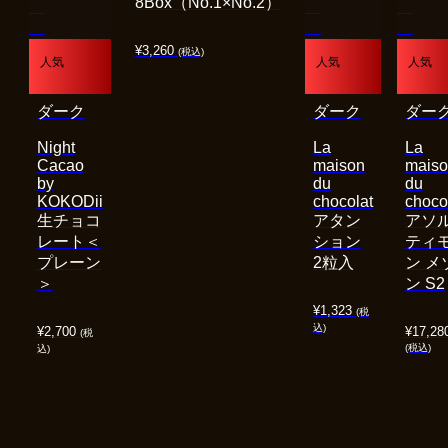
8Box（No.1×No.2）
¥
3,260
(税込)
人気
人気
人気
ダーク
ダーク
ダー
Night
La
La
Cacao
maison
mais
by
du
du
KOKODii
chocolat
choco
生チョコ
アタン
アソ
レート＜
ション
ティ
プレーン
2粒入
ン メ
＞
ン S2
¥
1,323
(税
込)
¥
2,700
¥
17,28
(税
(税込)
込)