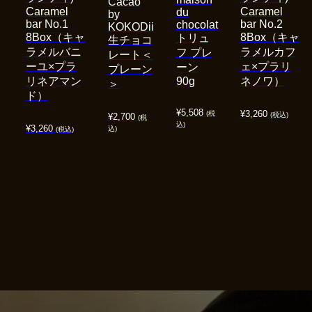
Cacao
Caramel
Caramel
du
by
bar No.1
bar No.2
chocolat
KOKODii
8Box（キャ
8Box（キャ
トリュ
生チョコ
ラメルバニ
ラメルカフ
フ プレ
レート＜
ーユ×プラ
ェ×プラリ
ーン
プレーン
リネアマン
90g
ネノワ）
＞
ド）
¥
5,508
¥
3,260
(税
(税込)
¥
2,700
(税
込)
¥
3,260
込)
(税込)