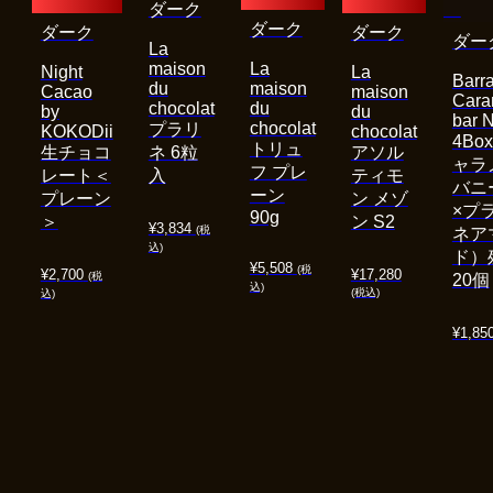
ダーク
ダーク
ダーク
ダーク
ダー
La
maison
La
Night
La
Barra
du
maison
Cacao
maison
Cara
chocolat
du
by
du
bar 
chocolat
プラリ
KOKODii
chocolat
4Bo
トリュ
生チョコ
ネ 6粒
アソル
ャラ
フ プレ
レート＜
入
ティモ
バニ
ーン
プレーン
ン メゾ
×プ
90g
＞
ン S2
¥
3,834
(税
ネア
込)
ド）
¥
5,508
(税
¥
2,700
¥
17,280
(税
20個
込)
(税込)
込)
¥
1,85