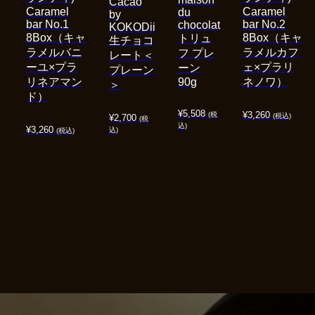
Cacao
Caramel
Caramel
du
by
bar No.1
bar No.2
chocolat
KOKODii
8Box（キャ
8Box（キャ
トリュ
生チョコ
ラメルバニ
ラメルカフ
フ プレ
レート＜
ーユ×プラ
ェ×プラリ
ーン
プレーン
リネアマン
90g
ネノワ）
＞
ド）
¥
5,508
¥
3,260
(税
(税込)
¥
2,700
(税
込)
¥
3,260
込)
(税込)