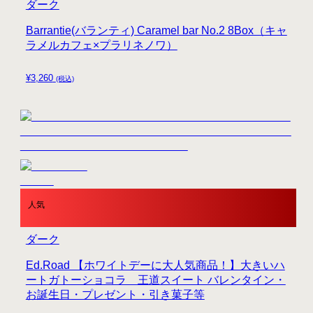
ダーク
Barrantie(バランティ) Caramel bar No.2 8Box（キャ
ラメルカフェ×プラリネノワ）
¥
3,260
(税込)
人気
ダーク
Ed.Road 【ホワイトデーに大人気商品！】大きいハ
ートガトーショコラ 王道スイート バレンタイン・
お誕生日・プレゼント・引き菓子等