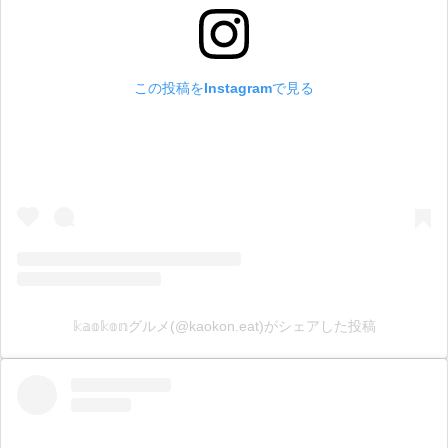
この投稿をInstagramで見る
𝕜𝕒𝕠𝕜𝕠𝕟グルメ(@kaokon.eat)がシェアした投稿