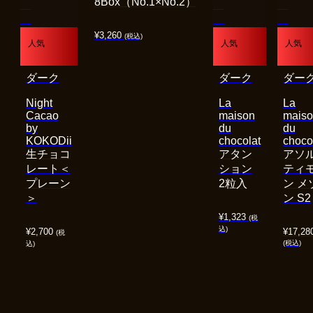
8Box（No.1×No.2）
¥
3,260
(税込)
人気
人気
人気
ダーク
ダーク
ダー
Night
La
La
Cacao
maison
mais
by
du
du
KOKODii
chocolat
choco
生チョコ
アタン
アソ
レート＜
ション
ティ
プレーン
2粒入
ン メ
＞
ン S2
¥
1,323
(税
込)
¥
2,700
¥
17,28
(税
(税込)
込)