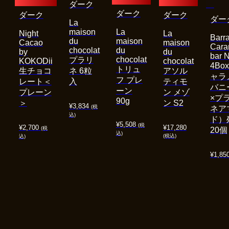
ダーク
ダーク
ダーク
ダーク
ダー
La
maison
La
Night
La
Barra
du
maison
Cacao
maison
Cara
chocolat
du
by
du
bar 
chocolat
プラリ
KOKODii
chocolat
4Bo
トリュ
生チョコ
ネ 6粒
アソル
ャラ
フ プレ
レート＜
入
ティモ
バニ
ーン
プレーン
ン メゾ
×プ
90g
＞
ン S2
¥
3,834
(税
ネア
込)
ド）
¥
5,508
(税
¥
2,700
¥
17,280
(税
20個
込)
(税込)
込)
¥
1,85